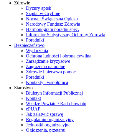
Zdrowie
Dyżury aptek
Szpital w Gryfinie
Nocna i Świąteczna Opieka
Narodowy Fundusz Zdrowia
Harmonogram poradni spec.
Informator Statystyczny Ochrony Zdrowia
Poradniki
Bezpieczeństwo
Wydarzenia
Ochrona ludności i obrona cywilna
Zarządzanie kryzysowe
Zagrożenia naturalne
Zdrowie i pierwsza pomoc
Poradniki
Kontakty i współpraca
Starostwo
Biuletyn Informacji Publicznej
Kontakt
Władze Powiatu / Rada Powiatu
ePUAP
Jak załatwić sprawę
Regulamin organizacyjny
Jednostki organizacyjne
Ogłoszenia, przetargi