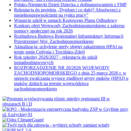
Polsko-Niemiecki Dzień Dziecka z dofinansowaniem z FMP
Rekrutacja do projektu „Dyplom i co dalej? Absolwenci z
niepełnosprawnościami na rynku pracy”
Wsparcie szkół w ramach Krajowego Planu Odbudowy
Konkurs ofert Wojewody Zachodniopomorskiego z zakresu
pomocy społecznej na rok 2026
Rozbudowa Budowa Regionalnej Infrastruktury Informacji
Przestrzennej Woj. Zachodniopomorskiego
Aktualizacja: uchylenie strefy objętej zakażeniem HPAI na
ternie gmin Cedynia i Trzcińsko-Zdrój
Rok szkolny 2026/2027 - rekrutacja do szkół
ponadpodstawowych
ROZPORZĄDZENIE NR 20/2026 WOJEWODY
ZACHODNIOPOMORSKIEGO z dnia 25 marca 2026 r. w
sprawie zwalczania wysoce zjadliwej grypy ptaków (HPAI) u
ptaków dzikich na terenie województwa
zachodniopomorskiego