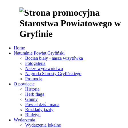
Home
Naturalnie Powiat Gryfiński
Bocian biały - nasza wizytówka
Fotogaleria
Nasze wydawnictwa
Nagroda Starosty Gryfińskiego
Promocja
O powiecie
Historia
Herb flaga
Gminy
Powiat dziś - mapa
Rozkłady jazdy
Biuletyn
Wydarzenia
Wydarzenia lokalne