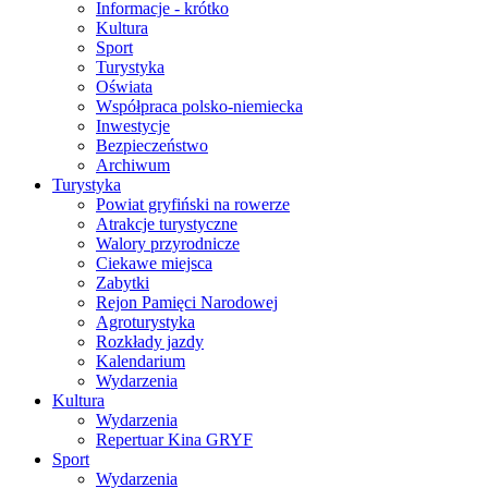
Informacje - krótko
Kultura
Sport
Turystyka
Oświata
Współpraca polsko-niemiecka
Inwestycje
Bezpieczeństwo
Archiwum
Turystyka
Powiat gryfiński na rowerze
Atrakcje turystyczne
Walory przyrodnicze
Ciekawe miejsca
Zabytki
Rejon Pamięci Narodowej
Agroturystyka
Rozkłady jazdy
Kalendarium
Wydarzenia
Kultura
Wydarzenia
Repertuar Kina GRYF
Sport
Wydarzenia