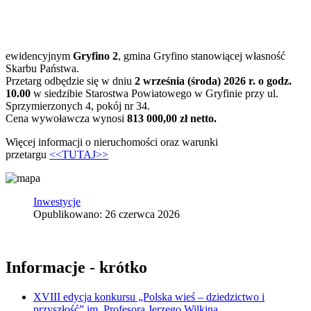
ewidencyjnym
Gryfino 2
, gmina Gryfino stanowiącej własność
Skarbu Państwa.
Przetarg odbędzie się w dniu
2 września (środa) 2026 r. o godz.
10.00
w siedzibie Starostwa Powiatowego w Gryfinie przy ul.
Sprzymierzonych 4, pokój nr 34.
Cena wywoławcza wynosi
813 000,00 zł netto.
Więcej informacji o nieruchomości oraz warunki
przetargu
<<TUTAJ>>
Inwestycje
Opublikowano: 26 czerwca 2026
Informacje - krótko
XVIII edycja konkursu „Polska wieś – dziedzictwo i
przyszłość” im. Profesora Jerzego Wilkina