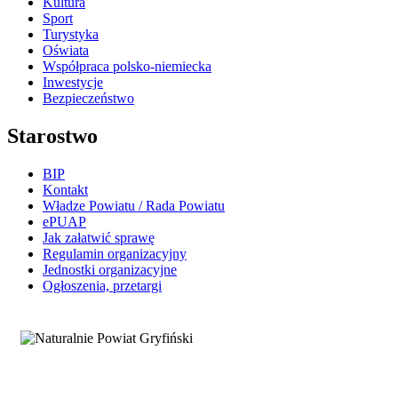
Kultura
Sport
Turystyka
Oświata
Współpraca polsko-niemiecka
Inwestycje
Bezpieczeństwo
Starostwo
BIP
Kontakt
Władze Powiatu / Rada Powiatu
ePUAP
Jak załatwić sprawę
Regulamin organizacyjny
Jednostki organizacyjne
Ogłoszenia, przetargi