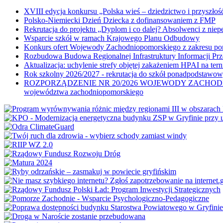
XVIII edycja konkursu „Polska wieś – dziedzictwo i przyszłość
Polsko-Niemiecki Dzień Dziecka z dofinansowaniem z FMP
Rekrutacja do projektu „Dyplom i co dalej? Absolwenci z nie
Wsparcie szkół w ramach Krajowego Planu Odbudowy
Konkurs ofert Wojewody Zachodniopomorskiego z zakresu po
Rozbudowa Budowa Regionalnej Infrastruktury Informacji Pr
Aktualizacja: uchylenie strefy objętej zakażeniem HPAI na ter
Rok szkolny 2026/2027 - rekrutacja do szkół ponadpodstawo
ROZPORZĄDZENIE NR 20/2026 WOJEWODY ZACHODNIOPOMORSK
województwa zachodniopomorskiego