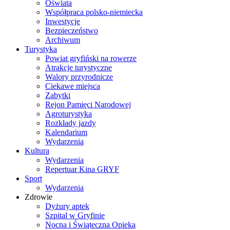
Oświata
Współpraca polsko-niemiecka
Inwestycje
Bezpieczeństwo
Archiwum
Turystyka
Powiat gryfiński na rowerze
Atrakcje turystyczne
Walory przyrodnicze
Ciekawe miejsca
Zabytki
Rejon Pamięci Narodowej
Agroturystyka
Rozkłady jazdy
Kalendarium
Wydarzenia
Kultura
Wydarzenia
Repertuar Kina GRYF
Sport
Wydarzenia
Zdrowie
Dyżury aptek
Szpital w Gryfinie
Nocna i Świąteczna Opieka