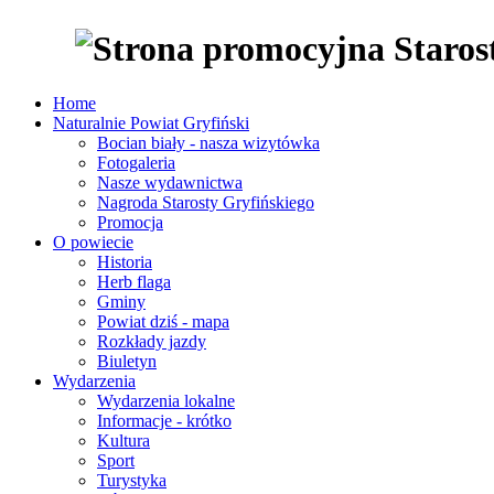
Home
Naturalnie Powiat Gryfiński
Bocian biały - nasza wizytówka
Fotogaleria
Nasze wydawnictwa
Nagroda Starosty Gryfińskiego
Promocja
O powiecie
Historia
Herb flaga
Gminy
Powiat dziś - mapa
Rozkłady jazdy
Biuletyn
Wydarzenia
Wydarzenia lokalne
Informacje - krótko
Kultura
Sport
Turystyka