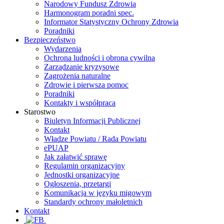
Narodowy Fundusz Zdrowia
Harmonogram poradni spec.
Informator Statystyczny Ochrony Zdrowia
Poradniki
Bezpieczeństwo
Wydarzenia
Ochrona ludności i obrona cywilna
Zarządzanie kryzysowe
Zagrożenia naturalne
Zdrowie i pierwsza pomoc
Poradniki
Kontakty i współpraca
Starostwo
Biuletyn Informacji Publicznej
Kontakt
Władze Powiatu / Rada Powiatu
ePUAP
Jak załatwić sprawę
Regulamin organizacyjny
Jednostki organizacyjne
Ogłoszenia, przetargi
Komunikacja w języku migowym
Standardy ochrony małoletnich
Kontakt