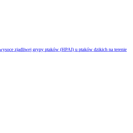
jadliwej grypy ptaków (HPAI) u ptaków dzikich na terenie