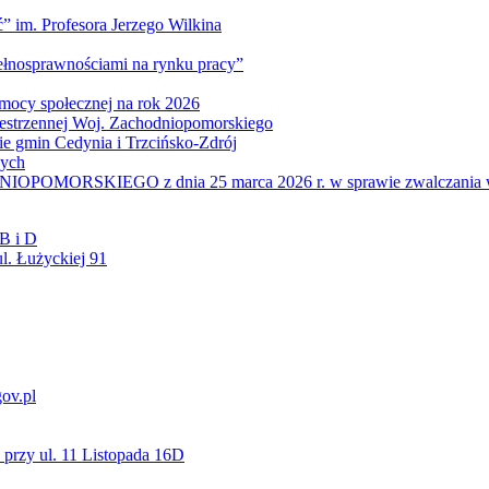
” im. Profesora Jerzego Wilkina
pełnosprawnościami na rynku pracy”
mocy społecznej na rok 2026
zestrzennej Woj. Zachodniopomorskiego
nie gmin Cedynia i Trzcińsko-Zdrój
wych
IEGO z dnia 25 marca 2026 r. w sprawie zwalczania wysoce z