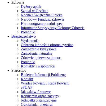
Zdrowie
Dyżury aptek
Szpital w Gryfinie
Nocna i Świąteczna Opieka
Narodowy Fundusz Zdrowia
Harmonogram poradni spec.
Informator Statystyczny Ochrony Zdrowia
Poradniki
Bezpieczeństwo
Wydarzenia
Ochrona ludności i obrona cywilna
Zarządzanie kryzysowe
Zagrożenia naturalne
Zdrowie i pierwsza pomoc
Poradniki
Kontakty i współpraca
Starostwo
Biuletyn Informacji Publicznej
Kontakt
Władze Powiatu / Rada Powiatu
ePUAP
Jak załatwić sprawę
Regulamin organizacyjny
Jednostki organizacyjne
Ogłoszenia, przetargi