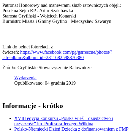
Patronat Honorowy nad manewrami służb ratowniczych objęli:
Poseł na Sejm RP - Artur Szałabawka
Starosta Gryfiński - Wojciech Konarski
Burmistrz Miasta i Gminy Gryfino - Mieczysław Sawaryn
Link do pełnej fotorelacji z
ćwiczeń:
https://www.facebook.com/pg/gsrrescue/photos/?
tab=album&album_id=2811682598876380
Źródło: Gryfińskie Stowarzyszenie Ratownicze
Wydarzenia
Opublikowano: 04 grudnia 2019
Informacje - krótko
XVIII edycja konkursu „Polska wieś – dziedzictwo i
przyszłość” im. Profesora Jerzego Wilkina
Polsko-Niemiecki Dzień Dziecka z dofinansowaniem z FMP