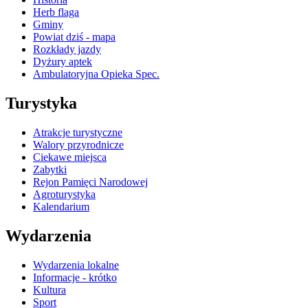
Herb flaga
Gminy
Powiat dziś - mapa
Rozkłady jazdy
Dyżury aptek
Ambulatoryjna Opieka Spec.
Turystyka
Atrakcje turystyczne
Walory przyrodnicze
Ciekawe miejsca
Zabytki
Rejon Pamięci Narodowej
Agroturystyka
Kalendarium
Wydarzenia
Wydarzenia lokalne
Informacje - krótko
Kultura
Sport