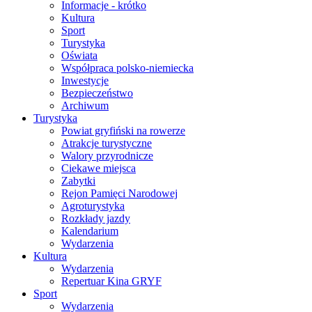
Informacje - krótko
Kultura
Sport
Turystyka
Oświata
Współpraca polsko-niemiecka
Inwestycje
Bezpieczeństwo
Archiwum
Turystyka
Powiat gryfiński na rowerze
Atrakcje turystyczne
Walory przyrodnicze
Ciekawe miejsca
Zabytki
Rejon Pamięci Narodowej
Agroturystyka
Rozkłady jazdy
Kalendarium
Wydarzenia
Kultura
Wydarzenia
Repertuar Kina GRYF
Sport
Wydarzenia