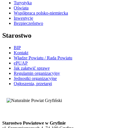
Turystyka
Oświata
Współpraca polsko-niemiecka
Inwestycje
Bezpieczeństwo
Starostwo
BIP
Kontakt
Władze Powiatu / Rada Powiatu
ePUAP
Jak załatwić sprawę
Regulamin organizacyjny
Jednostki organizacyjne
Ogłoszenia, przetargi
Starostwo Powiatowe w Gryfinie