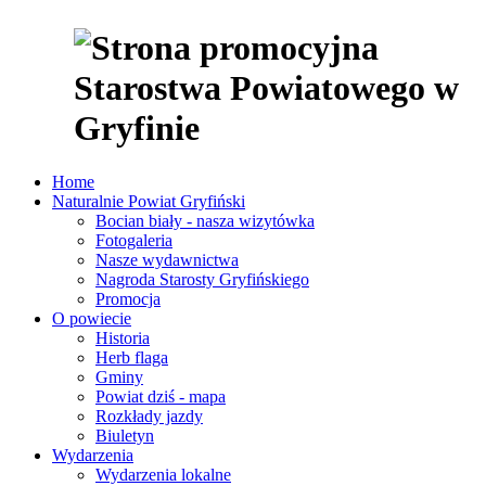
Home
Naturalnie Powiat Gryfiński
Bocian biały - nasza wizytówka
Fotogaleria
Nasze wydawnictwa
Nagroda Starosty Gryfińskiego
Promocja
O powiecie
Historia
Herb flaga
Gminy
Powiat dziś - mapa
Rozkłady jazdy
Biuletyn
Wydarzenia
Wydarzenia lokalne