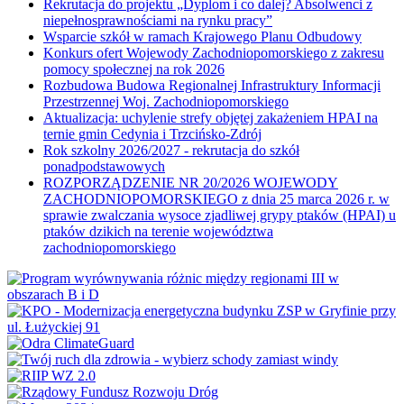
Rekrutacja do projektu „Dyplom i co dalej? Absolwenci z
niepełnosprawnościami na rynku pracy”
Wsparcie szkół w ramach Krajowego Planu Odbudowy
Konkurs ofert Wojewody Zachodniopomorskiego z zakresu
pomocy społecznej na rok 2026
Rozbudowa Budowa Regionalnej Infrastruktury Informacji
Przestrzennej Woj. Zachodniopomorskiego
Aktualizacja: uchylenie strefy objętej zakażeniem HPAI na
ternie gmin Cedynia i Trzcińsko-Zdrój
Rok szkolny 2026/2027 - rekrutacja do szkół
ponadpodstawowych
ROZPORZĄDZENIE NR 20/2026 WOJEWODY
ZACHODNIOPOMORSKIEGO z dnia 25 marca 2026 r. w
sprawie zwalczania wysoce zjadliwej grypy ptaków (HPAI) u
ptaków dzikich na terenie województwa
zachodniopomorskiego