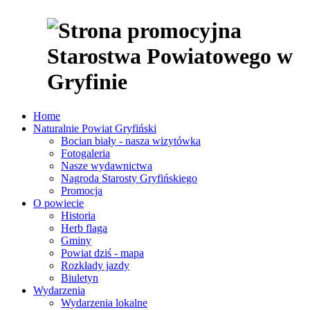
Home
Naturalnie Powiat Gryfiński
Bocian biały - nasza wizytówka
Fotogaleria
Nasze wydawnictwa
Nagroda Starosty Gryfińskiego
Promocja
O powiecie
Historia
Herb flaga
Gminy
Powiat dziś - mapa
Rozkłady jazdy
Biuletyn
Wydarzenia
Wydarzenia lokalne