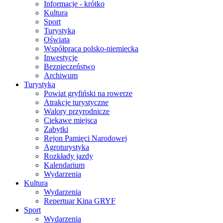
Informacje - krótko
Kultura
Sport
Turystyka
Oświata
Współpraca polsko-niemiecka
Inwestycje
Bezpieczeństwo
Archiwum
Turystyka
Powiat gryfiński na rowerze
Atrakcje turystyczne
Walory przyrodnicze
Ciekawe miejsca
Zabytki
Rejon Pamięci Narodowej
Agroturystyka
Rozkłady jazdy
Kalendarium
Wydarzenia
Kultura
Wydarzenia
Repertuar Kina GRYF
Sport
Wydarzenia