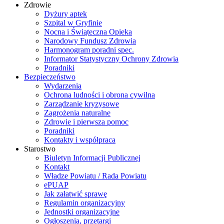
Zdrowie
Dyżury aptek
Szpital w Gryfinie
Nocna i Świąteczna Opieka
Narodowy Fundusz Zdrowia
Harmonogram poradni spec.
Informator Statystyczny Ochrony Zdrowia
Poradniki
Bezpieczeństwo
Wydarzenia
Ochrona ludności i obrona cywilna
Zarządzanie kryzysowe
Zagrożenia naturalne
Zdrowie i pierwsza pomoc
Poradniki
Kontakty i współpraca
Starostwo
Biuletyn Informacji Publicznej
Kontakt
Władze Powiatu / Rada Powiatu
ePUAP
Jak załatwić sprawę
Regulamin organizacyjny
Jednostki organizacyjne
Ogłoszenia, przetargi