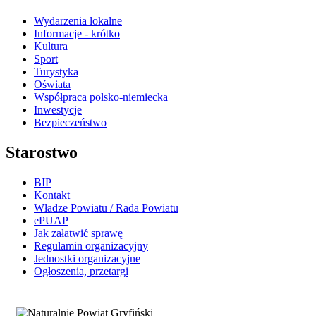
Wydarzenia lokalne
Informacje - krótko
Kultura
Sport
Turystyka
Oświata
Współpraca polsko-niemiecka
Inwestycje
Bezpieczeństwo
Starostwo
BIP
Kontakt
Władze Powiatu / Rada Powiatu
ePUAP
Jak załatwić sprawę
Regulamin organizacyjny
Jednostki organizacyjne
Ogłoszenia, przetargi