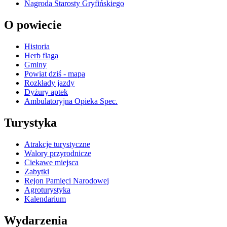
Nagroda Starosty Gryfińskiego
O powiecie
Historia
Herb flaga
Gminy
Powiat dziś - mapa
Rozkłady jazdy
Dyżury aptek
Ambulatoryjna Opieka Spec.
Turystyka
Atrakcje turystyczne
Walory przyrodnicze
Ciekawe miejsca
Zabytki
Rejon Pamięci Narodowej
Agroturystyka
Kalendarium
Wydarzenia