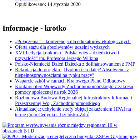
Opublikowano: 14 stycznia 2020
Informacje - krótko
„Połączenia” – konferencja dla edukatorów ekologicznych
Oferta stażu dla absolwentów uczelni wyższych
XVIII edycja konkursu „Polska wieś – dziedzictwo i
przyszłość” im. Profesora Jerzego Wilkina
Polsko-Niemiecki Dzień Dziecka z dofinansowaniem z FMP
Rekrutacja do projektu „Dyplom i co dalej? Absolwenci z
niepełnosprawnościami na rynku pracy”
Wsparcie szkół w ramach Krajowego Planu Odbudowy
Konkurs ofert Wojewody Zachodniopomorskiego z zakresu
pomocy społecznej na rok 2026
Rozbudowa Budowa Regionalnej Infrastruktury Informacji
Przestrzennej Woj. Zachodniopomorskiego
Aktualizacja: uchylenie strefy objętej zakażeniem HPAI na
ternie gmin Cedynia i Trzcińsko-Zdrój