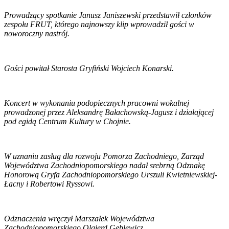
Prowadzący spotkanie Janusz Janiszewski przedstawił członków
zespołu FRUT, którego najnowszy klip wprowadził gości w
noworoczny nastrój.
Gości powitał Starosta Gryfiński Wojciech Konarski.
Koncert w wykonaniu podopiecznych pracowni wokalnej
prowadzonej przez Aleksandrę Bałachowską-Jagusz i działającej
pod egidą Centrum Kultury w Chojnie.
W uznaniu zasług dla rozwoju Pomorza Zachodniego, Zarząd
Województwa Zachodniopomorskiego nadał srebrną Odznakę
Honorową Gryfa Zachodniopomorskiego Urszuli Kwietniewskiej-
Łacny i Robertowi Ryssowi.
Odznaczenia wręczył Marszałek Województwa
Zachodniopomorskiego Olgierd Geblewicz.