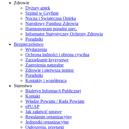
Zdrowie
Dyżury aptek
Szpital w Gryfinie
Nocna i Świąteczna Opieka
Narodowy Fundusz Zdrowia
Harmonogram poradni spec.
Informator Statystyczny Ochrony Zdrowia
Poradniki
Bezpieczeństwo
Wydarzenia
Ochrona ludności i obrona cywilna
Zarządzanie kryzysowe
Zagrożenia naturalne
Zdrowie i pierwsza pomoc
Poradniki
Kontakty i współpraca
Starostwo
Biuletyn Informacji Publicznej
Kontakt
Władze Powiatu / Rada Powiatu
ePUAP
Jak załatwić sprawę
Regulamin organizacyjny
Jednostki organizacyjne
Ogłoszenia, przetargi