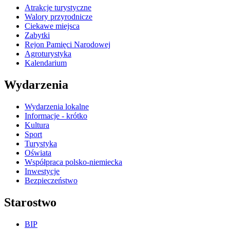
Atrakcje turystyczne
Walory przyrodnicze
Ciekawe miejsca
Zabytki
Rejon Pamięci Narodowej
Agroturystyka
Kalendarium
Wydarzenia
Wydarzenia lokalne
Informacje - krótko
Kultura
Sport
Turystyka
Oświata
Współpraca polsko-niemiecka
Inwestycje
Bezpieczeństwo
Starostwo
BIP