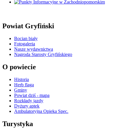
Powiat Gryfiński
Bocian biały
Fotogaleria
Nasze wydawnictwa
Nagroda Starosty Gryfińskiego
O powiecie
Historia
Herb flaga
Gminy
Powiat dziś - mapa
Rozkłady jazdy
Dyżury aptek
Ambulatoryjna Opieka Spec.
Turystyka