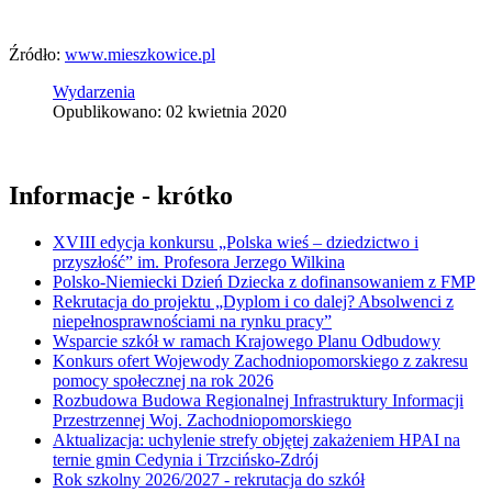
Źródło:
www.mieszkowice.pl
Wydarzenia
Opublikowano: 02 kwietnia 2020
Informacje - krótko
XVIII edycja konkursu „Polska wieś – dziedzictwo i
przyszłość” im. Profesora Jerzego Wilkina
Polsko-Niemiecki Dzień Dziecka z dofinansowaniem z FMP
Rekrutacja do projektu „Dyplom i co dalej? Absolwenci z
niepełnosprawnościami na rynku pracy”
Wsparcie szkół w ramach Krajowego Planu Odbudowy
Konkurs ofert Wojewody Zachodniopomorskiego z zakresu
pomocy społecznej na rok 2026
Rozbudowa Budowa Regionalnej Infrastruktury Informacji
Przestrzennej Woj. Zachodniopomorskiego
Aktualizacja: uchylenie strefy objętej zakażeniem HPAI na
ternie gmin Cedynia i Trzcińsko-Zdrój
Rok szkolny 2026/2027 - rekrutacja do szkół