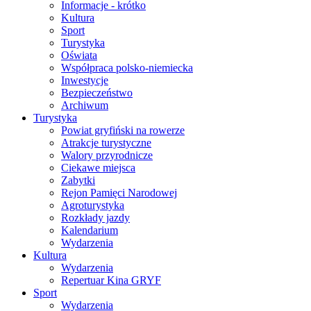
Informacje - krótko
Kultura
Sport
Turystyka
Oświata
Współpraca polsko-niemiecka
Inwestycje
Bezpieczeństwo
Archiwum
Turystyka
Powiat gryfiński na rowerze
Atrakcje turystyczne
Walory przyrodnicze
Ciekawe miejsca
Zabytki
Rejon Pamięci Narodowej
Agroturystyka
Rozkłady jazdy
Kalendarium
Wydarzenia
Kultura
Wydarzenia
Repertuar Kina GRYF
Sport
Wydarzenia