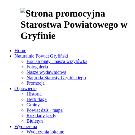
Home
Naturalnie Powiat Gryfiński
Bocian biały - nasza wizytówka
Fotogaleria
Nasze wydawnictwa
Nagroda Starosty Gryfińskiego
Promocja
O powiecie
Historia
Herb flaga
Gminy
Powiat dziś - mapa
Rozkłady jazdy
Biuletyn
Wydarzenia
Wydarzenia lokalne