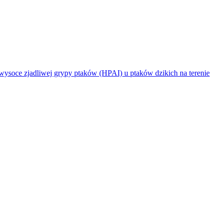
jadliwej grypy ptaków (HPAI) u ptaków dzikich na terenie