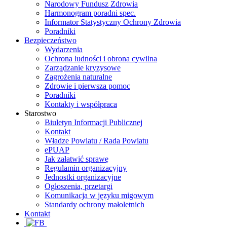
Narodowy Fundusz Zdrowia
Harmonogram poradni spec.
Informator Statystyczny Ochrony Zdrowia
Poradniki
Bezpieczeństwo
Wydarzenia
Ochrona ludności i obrona cywilna
Zarządzanie kryzysowe
Zagrożenia naturalne
Zdrowie i pierwsza pomoc
Poradniki
Kontakty i współpraca
Starostwo
Biuletyn Informacji Publicznej
Kontakt
Władze Powiatu / Rada Powiatu
ePUAP
Jak załatwić sprawę
Regulamin organizacyjny
Jednostki organizacyjne
Ogłoszenia, przetargi
Komunikacja w języku migowym
Standardy ochrony małoletnich
Kontakt