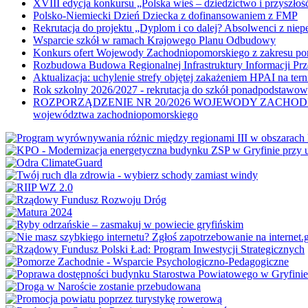
XVIII edycja konkursu „Polska wieś – dziedzictwo i przyszłość
Polsko-Niemiecki Dzień Dziecka z dofinansowaniem z FMP
Rekrutacja do projektu „Dyplom i co dalej? Absolwenci z nie
Wsparcie szkół w ramach Krajowego Planu Odbudowy
Konkurs ofert Wojewody Zachodniopomorskiego z zakresu po
Rozbudowa Budowa Regionalnej Infrastruktury Informacji Pr
Aktualizacja: uchylenie strefy objętej zakażeniem HPAI na ter
Rok szkolny 2026/2027 - rekrutacja do szkół ponadpodstawo
ROZPORZĄDZENIE NR 20/2026 WOJEWODY ZACHODNIOPOMORSK
województwa zachodniopomorskiego