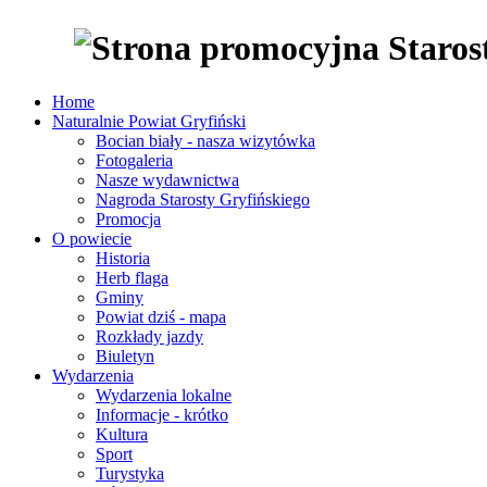
Home
Naturalnie Powiat Gryfiński
Bocian biały - nasza wizytówka
Fotogaleria
Nasze wydawnictwa
Nagroda Starosty Gryfińskiego
Promocja
O powiecie
Historia
Herb flaga
Gminy
Powiat dziś - mapa
Rozkłady jazdy
Biuletyn
Wydarzenia
Wydarzenia lokalne
Informacje - krótko
Kultura
Sport
Turystyka