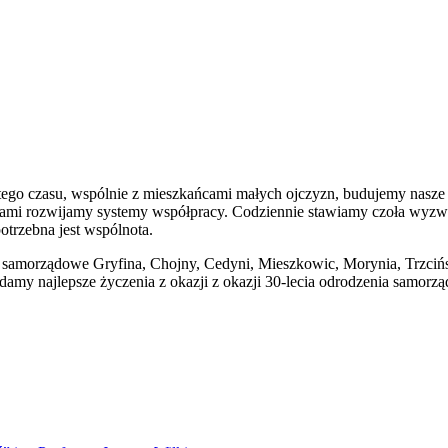
tego czasu, wspólnie z mieszkańcami małych ojczyzn, budujemy nasze
ami rozwijamy systemy współpracy. Codziennie stawiamy czoła wyzwa
trzebna jest wspólnota.
 samorządowe Gryfina, Chojny, Cedyni, Mieszkowic, Morynia, Trzciń
y najlepsze życzenia z okazji z okazji 30-lecia odrodzenia samorzą