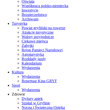
Oświata
Współpraca polsko-niemiecka
Inwestycje
Bezpieczeństwo
Archiwum
Turystyka
Powiat gryfiński na rowerze
Atrakcje turystyczne
Walory przyrodnicze
Ciekawe miejsca
Zabytki
Rejon Pamięci Narodowej
Agroturystyka
Rozkłady jazdy
Kalendarium
Wydarzenia
Kultura
Wydarzenia
Repertuar Kina GRYF
Sport
Wydarzenia
Zdrowie
Dyżury aptek
Szpital w Gryfinie
Nocna i Świąteczna Opieka