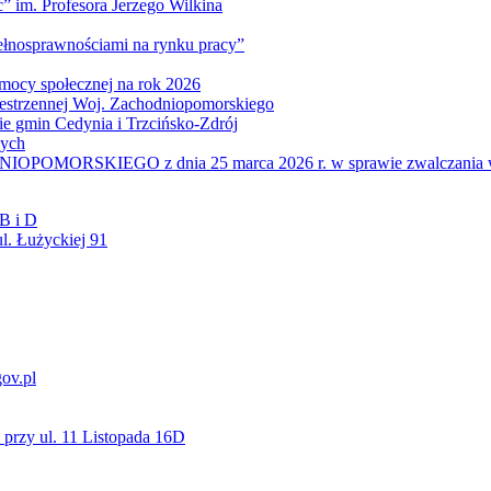
” im. Profesora Jerzego Wilkina
pełnosprawnościami na rynku pracy”
mocy społecznej na rok 2026
zestrzennej Woj. Zachodniopomorskiego
nie gmin Cedynia i Trzcińsko-Zdrój
wych
IEGO z dnia 25 marca 2026 r. w sprawie zwalczania wysoce z