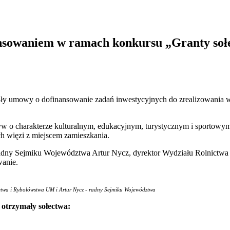
nansowaniem w ramach konkursu „Granty soł
stały umowy o dofinansowanie zadań inwestycyjnych do zrealizowani
w o charakterze kulturalnym, edukacyjnym, turystycznym i sportowym,
h więzi z miejscem zamieszkania.
radny Sejmiku Województwa Artur Nycz, dyrektor Wydziału Rolnictw
wanie.
ictwa i Rybołówstwa UM i Artur Nycz - radny Sejmiku Województwa
 otrzymały sołectwa: