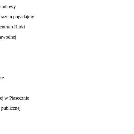
handlowy
 i razem pogadajmy
centrum Rurki
 Nawodnej
sce
nej w Piasecznie
 publicznej