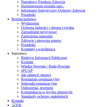
Narodowy Fundusz Zdrowia
Harmonogram poradni spec.
Informator Statystyczny Ochrony Zdrowia
Poradniki
Bezpieczeństwo
Wydarzenia
Ochrona ludności i obrona cywilna
Zarządzanie kryzysowe
Zagrożenia naturalne
Zdrowie i pierwsza pomoc
Poradniki
Kontakty i współpraca
Starostwo
Biuletyn Informacji Publicznej
Kontakt
Władze Powiatu / Rada Powiatu
ePUAP
Jak załatwić sprawę
Regulamin organizacyjny
Jednostki organizacyjne
Ogłoszenia, przetargi
Komunikacja w języku migowym
Standardy ochrony małoletnich
Kontakt