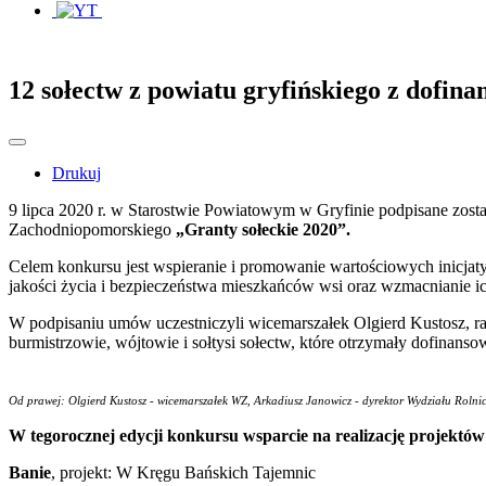
12 sołectw z powiatu gryfińskiego z dofi
Drukuj
9 lipca 2020 r. w Starostwie Powiatowym w Gryfinie podpisane zo
Zachodniopomorskiego
„Granty sołeckie 2020”.
Celem konkursu jest wspieranie i promowanie wartościowych inicjaty
jakości życia i bezpieczeństwa mieszkańców wsi oraz wzmacnianie ic
W podpisaniu umów uczestniczyli wicemarszałek Olgierd Kustosz, 
burmistrzowie, wójtowie i sołtysi sołectw, które otrzymały dofinanso
Od prawej: Olgierd Kustosz - wicemarszałek WZ, Arkadiusz Janowicz - dyrektor Wydziału Roln
W tegorocznej edycji konkursu wsparcie na realizację projektów
Banie
, projekt: W Kręgu Bańskich Tajemnic