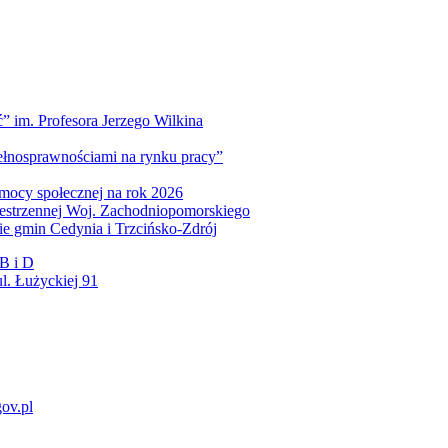
” im. Profesora Jerzego Wilkina
pełnosprawnościami na rynku pracy”
mocy społecznej na rok 2026
zestrzennej Woj. Zachodniopomorskiego
nie gmin Cedynia i Trzcińsko-Zdrój