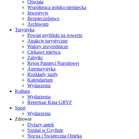
Oświata
Współpraca polsko-niemiecka
Inwestycje
Bezpieczeństwo
Archiwum
Turystyka
Powiat gryfiński na rowerze
Atrakcje turystyczne
Walory przyrodnicze
Ciekawe miejsca
Zabytki
Rejon Pamięci Narodowej
Agroturystyka
Rozkłady jazdy
Kalendarium
Wydarzenia
Kultura
Wydarzenia
Repertuar Kina GRYF
Sport
Wydarzenia
Zdrowie
Dyżury aptek
Szpital w Gryfinie
Nocna i Świąteczna Opieka