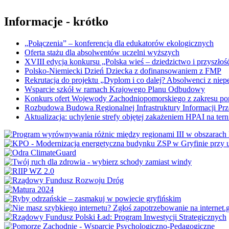
Informacje - krótko
„Połączenia” – konferencja dla edukatorów ekologicznych
Oferta stażu dla absolwentów uczelni wyższych
XVIII edycja konkursu „Polska wieś – dziedzictwo i przyszłość
Polsko-Niemiecki Dzień Dziecka z dofinansowaniem z FMP
Rekrutacja do projektu „Dyplom i co dalej? Absolwenci z nie
Wsparcie szkół w ramach Krajowego Planu Odbudowy
Konkurs ofert Wojewody Zachodniopomorskiego z zakresu po
Rozbudowa Budowa Regionalnej Infrastruktury Informacji Pr
Aktualizacja: uchylenie strefy objętej zakażeniem HPAI na ter