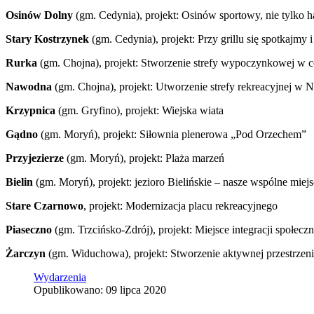
Osinów Dolny
(gm. Cedynia), projekt: Osinów sportowy, nie tylko 
Stary Kostrzynek
(gm. Cedynia), projekt: Przy grillu się spotkajmy
Rurka
(gm. Chojna), projekt: Stworzenie strefy wypoczynkowej w 
Nawodna
(gm. Chojna), projekt: Utworzenie strefy rekreacyjnej w
Krzypnica
(gm. Gryfino), projekt: Wiejska wiata
Gądno
(gm. Moryń), projekt: Siłownia plenerowa „Pod Orzechem”
Przyjezierze
(gm. Moryń), projekt: Plaża marzeń
Bielin
(gm. Moryń), projekt: jezioro Bielińskie – nasze wspólne miej
Stare Czarnowo
, projekt: Modernizacja placu rekreacyjnego
Piaseczno
(gm. Trzcińsko-Zdrój), projekt: Miejsce integracji społecz
Żarczyn
(gm. Widuchowa), projekt: Stworzenie aktywnej przestrzeni
Wydarzenia
Opublikowano: 09 lipca 2020