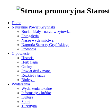
Home
Naturalnie Powiat Gryfiński
Bocian biały - nasza wizytówka
Fotogaleria
Nasze wydawnictwa
Nagroda Starosty Gryfińskiego
Promocja
O powiecie
Historia
Herb flaga
Gminy
Powiat dziś - mapa
Rozkłady jazdy
Biuletyn
Wydarzenia
Wydarzenia lokalne
Informacje - krótko
Kultura
Sport
Turystyka