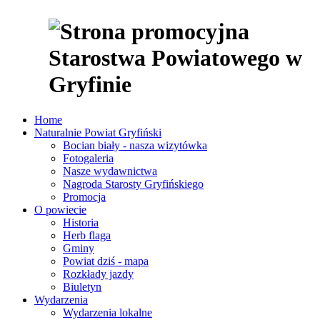
Home
Naturalnie Powiat Gryfiński
Bocian biały - nasza wizytówka
Fotogaleria
Nasze wydawnictwa
Nagroda Starosty Gryfińskiego
Promocja
O powiecie
Historia
Herb flaga
Gminy
Powiat dziś - mapa
Rozkłady jazdy
Biuletyn
Wydarzenia
Wydarzenia lokalne