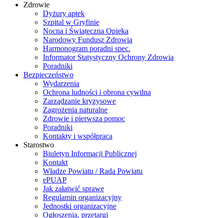
Zdrowie
Dyżury aptek
Szpital w Gryfinie
Nocna i Świąteczna Opieka
Narodowy Fundusz Zdrowia
Harmonogram poradni spec.
Informator Statystyczny Ochrony Zdrowia
Poradniki
Bezpieczeństwo
Wydarzenia
Ochrona ludności i obrona cywilna
Zarządzanie kryzysowe
Zagrożenia naturalne
Zdrowie i pierwsza pomoc
Poradniki
Kontakty i współpraca
Starostwo
Biuletyn Informacji Publicznej
Kontakt
Władze Powiatu / Rada Powiatu
ePUAP
Jak załatwić sprawę
Regulamin organizacyjny
Jednostki organizacyjne
Ogłoszenia, przetargi