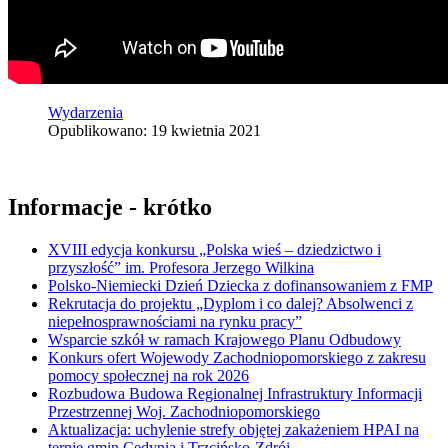
Wydarzenia
Opublikowano: 19 kwietnia 2021
Informacje - krótko
XVIII edycja konkursu „Polska wieś – dziedzictwo i
przyszłość” im. Profesora Jerzego Wilkina
Polsko-Niemiecki Dzień Dziecka z dofinansowaniem z FMP
Rekrutacja do projektu „Dyplom i co dalej? Absolwenci z
niepełnosprawnościami na rynku pracy”
Wsparcie szkół w ramach Krajowego Planu Odbudowy
Konkurs ofert Wojewody Zachodniopomorskiego z zakresu
pomocy społecznej na rok 2026
Rozbudowa Budowa Regionalnej Infrastruktury Informacji
Przestrzennej Woj. Zachodniopomorskiego
Aktualizacja: uchylenie strefy objętej zakażeniem HPAI na
ternie gmin Cedynia i Trzcińsko-Zdrój