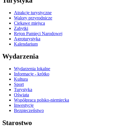
Turystyka
Atrakcje turystyczne
Walory przyrodnicze
Ciekawe miejsca
Zabytki
Rejon Pamięci Narodowej
Agroturystyka
Kalendarium
Wydarzenia
Wydarzenia lokalne
Informacje - krótko
Kultura
Sport
Turystyka
Oświata
Współpraca polsko-niemiecka
Inwestycje
Bezpieczeństwo
Starostwo