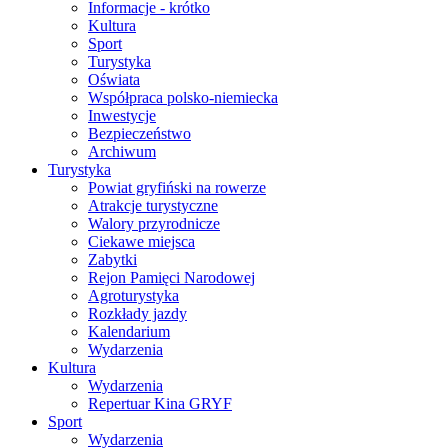
Informacje - krótko
Kultura
Sport
Turystyka
Oświata
Współpraca polsko-niemiecka
Inwestycje
Bezpieczeństwo
Archiwum
Turystyka
Powiat gryfiński na rowerze
Atrakcje turystyczne
Walory przyrodnicze
Ciekawe miejsca
Zabytki
Rejon Pamięci Narodowej
Agroturystyka
Rozkłady jazdy
Kalendarium
Wydarzenia
Kultura
Wydarzenia
Repertuar Kina GRYF
Sport
Wydarzenia