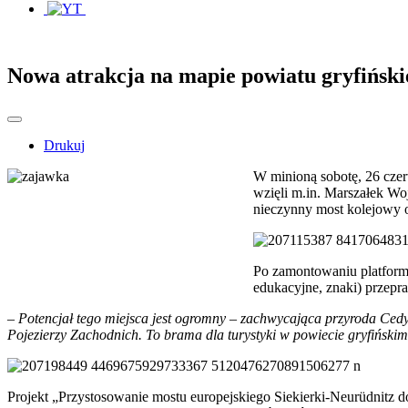
Nowa atrakcja na mapie powiatu gryfińsk
Drukuj
W minioną sobotę, 26 czer
wzięli m.in. Marszałek W
nieczynny most kolejowy o
Po zamontowaniu platformy
edukacyjne, znaki) przepr
– Potencjał tego miejsca jest ogromny – zachwycająca przyroda Ced
Pojezierzy Zachodnich. To brama dla turystyki w powiecie gryfińskim
Projekt „Przystosowanie mostu europejskiego Siekierki-Neurüdnitz 