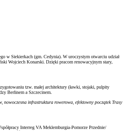
ego w Siekierkach (gm. Cedynia). W uroczystym otwarciu udział
ński Wojciech Konarski. Dzięki pracom renowacyjnym stary,
otowaniu tzw. małej architektury (ławki, stojaki, pulpity
ędzy Berlinem a Szczecinem.
w, nowoczesna infrastruktura rowerowa, efektowny początek Trasy
 Współpracy Interreg VA Meklemburgia-Pomorze Przednie/