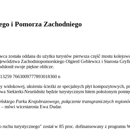
iego i Pomorza Zachodniego
wca została oddana do użytku turystów pierwsza część mostu kolejow
ojewództwa Zachodniopomorskiego Olgierd Geblewicz i Starosta Gryfi
dsłonił swoje piękne oblicze.
 widokowej, ułożeniu ścieżki ze specjalnych płyt kompozytowych, przyg
awa Siekierki-Neurüdnitz będzie turystycznym hitem położonym pomi
yńskiego Parku Krajobrazowego, połączenie transgranicznych regionó
– mówi wicestarosta Ewa Dudar.
do ruchu turystycznego" został w 85 proc. dofinansowany z programu