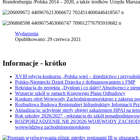
Brandenburgia /Polska 2014 – 2020, a także środków Urzędu Marszał
Wydarzenia
Opublikowano: 29 czerwca 2021
Informacje - krótko
XVIII edycja konkursu „Polska wieś – dziedzictwo i przyszłość
Polsko-Niemiecki Dzień Dziecka z dofinansowaniem z FMP
Rekrutacja do projektu „Dyplom i co dalej? Absolwenci z nie
Wsparcie szkół w ramach Krajowego Planu Odbudowy
Konkurs ofert Wojewody Zachodniopomorskiego z zakresu po
Rozbudowa Budowa Regionalnej Infrastruktury Informacji Pr
Aktualizacja: uchylenie strefy objętej zakażeniem HPAI na ter
Rok szkolny 2026/2027 - rekrutacja do szkół ponadpodstawo
ROZPORZĄDZENIE NR 20/2026 WOJEWODY ZACHODNIOPOMORSK
województwa zachodniopomorskiego