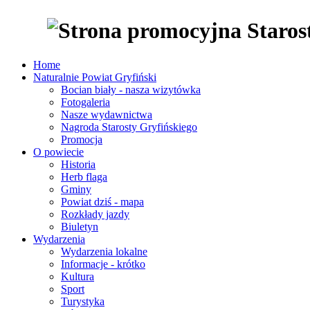
Home
Naturalnie Powiat Gryfiński
Bocian biały - nasza wizytówka
Fotogaleria
Nasze wydawnictwa
Nagroda Starosty Gryfińskiego
Promocja
O powiecie
Historia
Herb flaga
Gminy
Powiat dziś - mapa
Rozkłady jazdy
Biuletyn
Wydarzenia
Wydarzenia lokalne
Informacje - krótko
Kultura
Sport
Turystyka