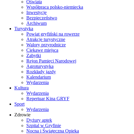
Oświata
Współpraca polsko-niemiecka
Inwestycje
Bezpieczeństwo
Archiwum
Turystyka
Powiat gryfiński na rowerze
Atrakcje turystyczne
Walory przyrodnicze
Ciekawe miejsca
Zabytki
Rejon Pamięci Narodowej
Agroturystyka
Rozkłady jazdy
Kalendarium
Wydarzenia
Kultura
Wydarzenia
Repertuar Kina GRYF
Sport
Wydarzenia
Zdrowie
Dyżury aptek
Szpital w Gryfinie
Nocna i Świąteczna Opieka