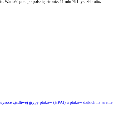
tość prac po polskiej stronie: 11 mln 791 tys. zł brutto.
jadliwej grypy ptaków (HPAI) u ptaków dzikich na terenie