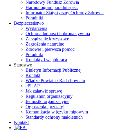
Narodowy Fundusz Zdrowia
Harmonogram poradni spec.
Informator Statystyczny Ochrony Zdrowia
Poradniki
Bezpieczeństwo
Wydarzenia
Ochrona ludności i obrona cywilna
Zarządzanie kryzysowe
Zagrożenia naturalne
Zdrowie i pierwsza pomoc
Poradniki
Kontakty i współpraca
Starostwo
Biuletyn Informacji Publicznej
Kontakt
Władze Powiatu / Rada Powiatu
ePUAP
Jak załatwić sprawę
Regulamin organizacyjny
Jednostki organizacyjne
Ogłoszenia, przetargi
Komunikacja w języku migowym
Standardy ochrony małoletnich
Kontakt