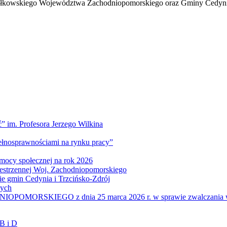
kowskiego Województwa Zachodniopomorskiego oraz Gminy Cedynia. War
” im. Profesora Jerzego Wilkina
pełnosprawnościami na rynku pracy”
mocy społecznej na rok 2026
zestrzennej Woj. Zachodniopomorskiego
nie gmin Cedynia i Trzcińsko-Zdrój
wych
IEGO z dnia 25 marca 2026 r. w sprawie zwalczania wysoce z