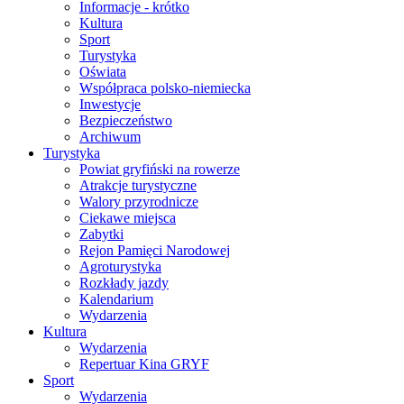
Informacje - krótko
Kultura
Sport
Turystyka
Oświata
Współpraca polsko-niemiecka
Inwestycje
Bezpieczeństwo
Archiwum
Turystyka
Powiat gryfiński na rowerze
Atrakcje turystyczne
Walory przyrodnicze
Ciekawe miejsca
Zabytki
Rejon Pamięci Narodowej
Agroturystyka
Rozkłady jazdy
Kalendarium
Wydarzenia
Kultura
Wydarzenia
Repertuar Kina GRYF
Sport
Wydarzenia