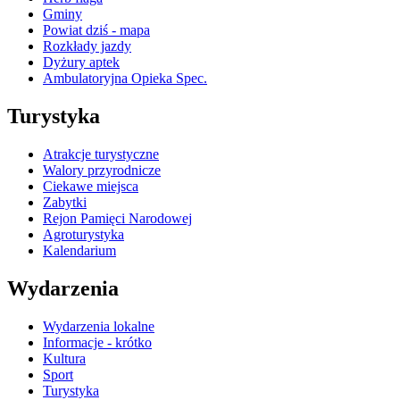
Gminy
Powiat dziś - mapa
Rozkłady jazdy
Dyżury aptek
Ambulatoryjna Opieka Spec.
Turystyka
Atrakcje turystyczne
Walory przyrodnicze
Ciekawe miejsca
Zabytki
Rejon Pamięci Narodowej
Agroturystyka
Kalendarium
Wydarzenia
Wydarzenia lokalne
Informacje - krótko
Kultura
Sport
Turystyka