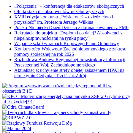
„Połączenia” – konferencja dla edukatorów ekologicznych
Oferta stażu dla absolwentów uczelni wyższych
XVIII edycja konkursu „Polska wieś – dziedzictwo i
przyszłość” im. Profesora Jerzego Wilkina
Polsko-Niemiecki Dzień Dziecka z dofinansowaniem z FMP
Rekrutacja do projektu „Dyplom i co dalej? Absolwenci z
niepełnosprawnościami na rynku pracy”
Wsparcie szkół w ramach Krajowego Planu Odbudowy
Konkurs ofert Wojewody Zachodniopomorskiego z zakresu
pomocy społecznej na rok 2026
Rozbudowa Budowa Regionalnej Infrastruktury Informacji
Przestrzennej Woj. Zachodniopomorskiego
Aktualizacja: uchylenie strefy objętej zakażeniem HPAI na
ternie gmin Cedynia i Trzcińsko-Zdrój