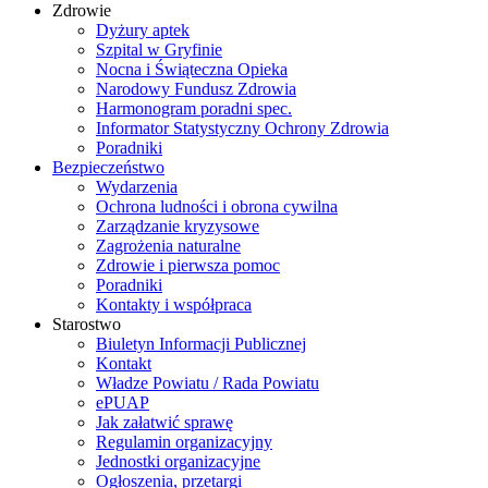
Zdrowie
Dyżury aptek
Szpital w Gryfinie
Nocna i Świąteczna Opieka
Narodowy Fundusz Zdrowia
Harmonogram poradni spec.
Informator Statystyczny Ochrony Zdrowia
Poradniki
Bezpieczeństwo
Wydarzenia
Ochrona ludności i obrona cywilna
Zarządzanie kryzysowe
Zagrożenia naturalne
Zdrowie i pierwsza pomoc
Poradniki
Kontakty i współpraca
Starostwo
Biuletyn Informacji Publicznej
Kontakt
Władze Powiatu / Rada Powiatu
ePUAP
Jak załatwić sprawę
Regulamin organizacyjny
Jednostki organizacyjne
Ogłoszenia, przetargi