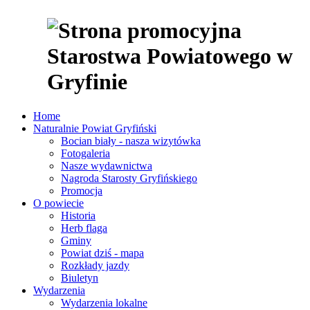
Home
Naturalnie Powiat Gryfiński
Bocian biały - nasza wizytówka
Fotogaleria
Nasze wydawnictwa
Nagroda Starosty Gryfińskiego
Promocja
O powiecie
Historia
Herb flaga
Gminy
Powiat dziś - mapa
Rozkłady jazdy
Biuletyn
Wydarzenia
Wydarzenia lokalne