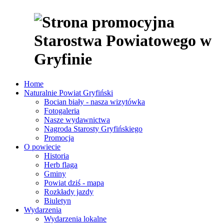
Home
Naturalnie Powiat Gryfiński
Bocian biały - nasza wizytówka
Fotogaleria
Nasze wydawnictwa
Nagroda Starosty Gryfińskiego
Promocja
O powiecie
Historia
Herb flaga
Gminy
Powiat dziś - mapa
Rozkłady jazdy
Biuletyn
Wydarzenia
Wydarzenia lokalne