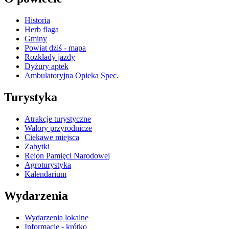
Historia
Herb flaga
Gminy
Powiat dziś - mapa
Rozkłady jazdy
Dyżury aptek
Ambulatoryjna Opieka Spec.
Turystyka
Atrakcje turystyczne
Walory przyrodnicze
Ciekawe miejsca
Zabytki
Rejon Pamięci Narodowej
Agroturystyka
Kalendarium
Wydarzenia
Wydarzenia lokalne
Informacje - krótko