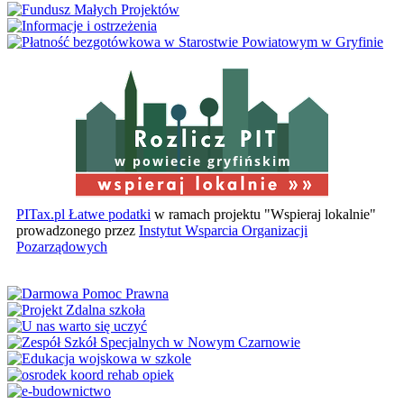
w powiecie gryfińskim
PITax.pl Łatwe podatki
w ramach projektu "Wspieraj lokalnie"
prowadzonego przez
Instytut Wsparcia Organizacji
Pozarządowych