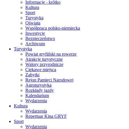
Informacje - krótko
Kultura
Sport
Turystyka
Oświata
Współpraca polsko-niemiecka
Inwestycje
Bezpieczeństwo
Archiwum
Turystyka
Powiat gryfiński na rowerze
Atrakcje turystyczne
Walory przyrodnicze
Ciekawe miejsca
Zabytki
Rejon Pamięci Narodowej
Agroturystyka
Rozkłady jazdy
Kalendarium
Wydarzenia
Kultura
Wydarzenia
Repertuar Kina GRYF
Sport
Wydarzenia