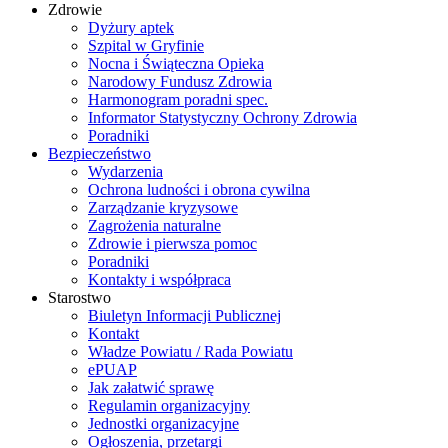
Zdrowie
Dyżury aptek
Szpital w Gryfinie
Nocna i Świąteczna Opieka
Narodowy Fundusz Zdrowia
Harmonogram poradni spec.
Informator Statystyczny Ochrony Zdrowia
Poradniki
Bezpieczeństwo
Wydarzenia
Ochrona ludności i obrona cywilna
Zarządzanie kryzysowe
Zagrożenia naturalne
Zdrowie i pierwsza pomoc
Poradniki
Kontakty i współpraca
Starostwo
Biuletyn Informacji Publicznej
Kontakt
Władze Powiatu / Rada Powiatu
ePUAP
Jak załatwić sprawę
Regulamin organizacyjny
Jednostki organizacyjne
Ogłoszenia, przetargi