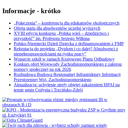
Informacje - krótko
„Połączenia” – konferencja dla edukatorów ekologicznych
Oferta stażu dla absolwentów uczelni wyższych
XVIII edycja konkursu „Polska wieś – dziedzictwo i
przyszłość” im. Profesora Jerzego Wilkina
Polsko-Niemiecki Dzień Dziecka z dofinansowaniem z FMP
Rekrutacja do projektu „Dyplom i co dalej? Absolwenci z
niepełnosprawnościami na rynku pracy”
Wsparcie szkół w ramach Krajowego Planu Odbudowy
Konkurs ofert Wojewody Zachodniopomorskiego z zakresu
pomocy społecznej na rok 2026
Rozbudowa Budowa Regionalnej Infrastruktury Informacji
Przestrzennej Woj. Zachodniopomorskiego
Aktualizacja: uchylenie strefy objętej zakażeniem HPAI na
ternie gmin Cedynia i Trzcińsko-Zdrój