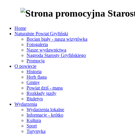
Home
Naturalnie Powiat Gryfiński
Bocian biały - nasza wizytówka
Fotogaleria
Nasze wydawnictwa
Nagroda Starosty Gryfińskiego
Promocja
O powiecie
Historia
Herb flaga
Gminy
Powiat dziś - mapa
Rozkłady jazdy
Biuletyn
Wydarzenia
Wydarzenia lokalne
Informacje - krótko
Kultura
Sport
Turystyka