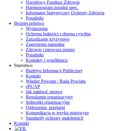
Narodowy Fundusz Zdrowia
Harmonogram poradni spec.
Informator Statystyczny Ochrony Zdrowia
Poradniki
Bezpieczeństwo
Wydarzenia
Ochrona ludności i obrona cywilna
Zarządzanie kryzysowe
Zagrożenia naturalne
Zdrowie i pierwsza pomoc
Poradniki
Kontakty i współpraca
Starostwo
Biuletyn Informacji Publicznej
Kontakt
Władze Powiatu / Rada Powiatu
ePUAP
Jak załatwić sprawę
Regulamin organizacyjny
Jednostki organizacyjne
Ogłoszenia, przetargi
Komunikacja w języku migowym
Standardy ochrony małoletnich
Kontakt