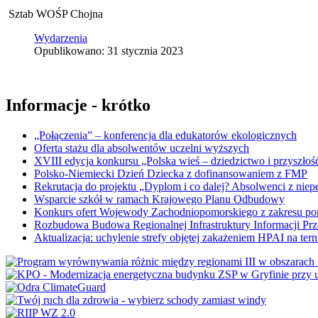
Sztab WOŚP Chojna
Wydarzenia
Opublikowano: 31 stycznia 2023
Informacje - krótko
„Połączenia” – konferencja dla edukatorów ekologicznych
Oferta stażu dla absolwentów uczelni wyższych
XVIII edycja konkursu „Polska wieś – dziedzictwo i przyszłość
Polsko-Niemiecki Dzień Dziecka z dofinansowaniem z FMP
Rekrutacja do projektu „Dyplom i co dalej? Absolwenci z nie
Wsparcie szkół w ramach Krajowego Planu Odbudowy
Konkurs ofert Wojewody Zachodniopomorskiego z zakresu po
Rozbudowa Budowa Regionalnej Infrastruktury Informacji Pr
Aktualizacja: uchylenie strefy objętej zakażeniem HPAI na ter