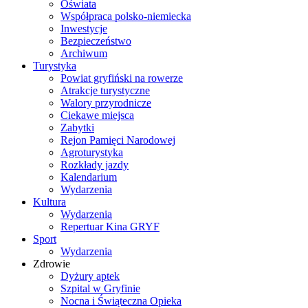
Oświata
Współpraca polsko-niemiecka
Inwestycje
Bezpieczeństwo
Archiwum
Turystyka
Powiat gryfiński na rowerze
Atrakcje turystyczne
Walory przyrodnicze
Ciekawe miejsca
Zabytki
Rejon Pamięci Narodowej
Agroturystyka
Rozkłady jazdy
Kalendarium
Wydarzenia
Kultura
Wydarzenia
Repertuar Kina GRYF
Sport
Wydarzenia
Zdrowie
Dyżury aptek
Szpital w Gryfinie
Nocna i Świąteczna Opieka