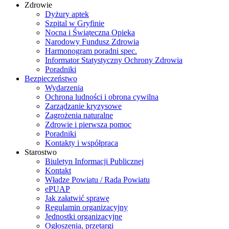
Zdrowie
Dyżury aptek
Szpital w Gryfinie
Nocna i Świąteczna Opieka
Narodowy Fundusz Zdrowia
Harmonogram poradni spec.
Informator Statystyczny Ochrony Zdrowia
Poradniki
Bezpieczeństwo
Wydarzenia
Ochrona ludności i obrona cywilna
Zarządzanie kryzysowe
Zagrożenia naturalne
Zdrowie i pierwsza pomoc
Poradniki
Kontakty i współpraca
Starostwo
Biuletyn Informacji Publicznej
Kontakt
Władze Powiatu / Rada Powiatu
ePUAP
Jak załatwić sprawę
Regulamin organizacyjny
Jednostki organizacyjne
Ogłoszenia, przetargi