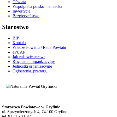
Oświata
Współpraca polsko-niemiecka
Inwestycje
Bezpieczeństwo
Starostwo
BIP
Kontakt
Władze Powiatu / Rada Powiatu
ePUAP
Jak załatwić sprawę
Regulamin organizacyjny
Jednostki organizacyjne
Ogłoszenia, przetargi
Starostwo Powiatowe w Gryfinie
ul. Sprzymierzonych 4, 74-100 Gryfino
tel. 91-415-31-82