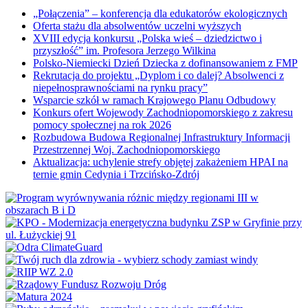
„Połączenia” – konferencja dla edukatorów ekologicznych
Oferta stażu dla absolwentów uczelni wyższych
XVIII edycja konkursu „Polska wieś – dziedzictwo i
przyszłość” im. Profesora Jerzego Wilkina
Polsko-Niemiecki Dzień Dziecka z dofinansowaniem z FMP
Rekrutacja do projektu „Dyplom i co dalej? Absolwenci z
niepełnosprawnościami na rynku pracy”
Wsparcie szkół w ramach Krajowego Planu Odbudowy
Konkurs ofert Wojewody Zachodniopomorskiego z zakresu
pomocy społecznej na rok 2026
Rozbudowa Budowa Regionalnej Infrastruktury Informacji
Przestrzennej Woj. Zachodniopomorskiego
Aktualizacja: uchylenie strefy objętej zakażeniem HPAI na
ternie gmin Cedynia i Trzcińsko-Zdrój