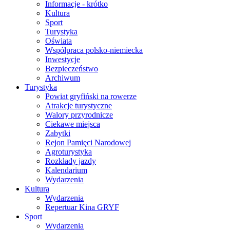
Informacje - krótko
Kultura
Sport
Turystyka
Oświata
Współpraca polsko-niemiecka
Inwestycje
Bezpieczeństwo
Archiwum
Turystyka
Powiat gryfiński na rowerze
Atrakcje turystyczne
Walory przyrodnicze
Ciekawe miejsca
Zabytki
Rejon Pamięci Narodowej
Agroturystyka
Rozkłady jazdy
Kalendarium
Wydarzenia
Kultura
Wydarzenia
Repertuar Kina GRYF
Sport
Wydarzenia