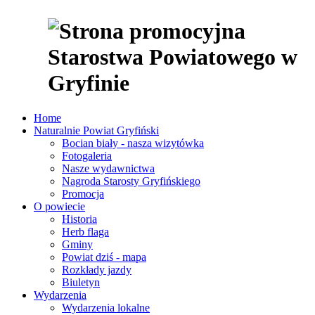
Home
Naturalnie Powiat Gryfiński
Bocian biały - nasza wizytówka
Fotogaleria
Nasze wydawnictwa
Nagroda Starosty Gryfińskiego
Promocja
O powiecie
Historia
Herb flaga
Gminy
Powiat dziś - mapa
Rozkłady jazdy
Biuletyn
Wydarzenia
Wydarzenia lokalne