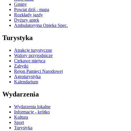
Gminy
Powiat dziś - mapa
Rozkłady jazdy
Dyżury aptek
Ambulatoryjna Opieka Spec.
Turystyka
Atrakcje turystyczne
Walory przyrodnicze
Ciekawe miejsca
Zabytki
Rejon Pamięci Narodowej
Agroturystyka
Kalendarium
Wydarzenia
Wydarzenia lokalne
Informacje - krótko
Kultura
Sport
Turystyka