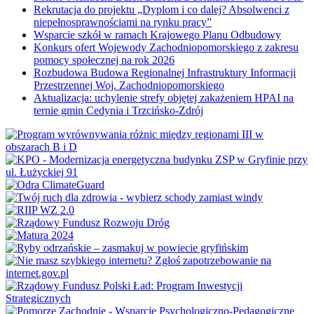
Rekrutacja do projektu „Dyplom i co dalej? Absolwenci z
niepełnosprawnościami na rynku pracy”
Wsparcie szkół w ramach Krajowego Planu Odbudowy
Konkurs ofert Wojewody Zachodniopomorskiego z zakresu
pomocy społecznej na rok 2026
Rozbudowa Budowa Regionalnej Infrastruktury Informacji
Przestrzennej Woj. Zachodniopomorskiego
Aktualizacja: uchylenie strefy objętej zakażeniem HPAI na
ternie gmin Cedynia i Trzcińsko-Zdrój