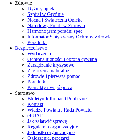
Zdrowie
Dyżury aptek
Szpital w Gryfinie
Nocna i Świąteczna Opieka
Narodowy Fundusz Zdrowia
Harmonogram poradni spec.
Informator Statystyczny Ochrony Zdrowia
Poradniki
Bezpieczeństwo
Wydarzenia
Ochrona ludności i obrona cywilna
Zarządzanie kryzysowe
Zagrożenia naturalne
Zdrowie i pierwsza pomoc
Poradniki
Kontakty i współpraca
Starostwo
Biuletyn Informacji Publicznej
Kontakt
Władze Powiatu / Rada Powiatu
ePUAP
Jak załatwić sprawę
Regulamin organizacyjny
Jednostki organizacyjne
Ogłoszenia, przetargi