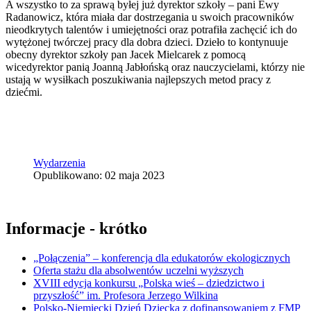
A wszystko to za sprawą byłej już dyrektor szkoły – pani Ewy
Radanowicz, która miała dar dostrzegania u swoich pracowników
nieodkrytych talentów i umiejętności oraz potrafiła zachęcić ich do
wytężonej twórczej pracy dla dobra dzieci. Dzieło to kontynuuje
obecny dyrektor szkoły pan Jacek Mielcarek z pomocą
wicedyrektor panią Joanną Jabłońską oraz nauczycielami, którzy nie
ustają w wysiłkach poszukiwania najlepszych metod pracy z
dziećmi.
Wydarzenia
Opublikowano: 02 maja 2023
Informacje - krótko
„Połączenia” – konferencja dla edukatorów ekologicznych
Oferta stażu dla absolwentów uczelni wyższych
XVIII edycja konkursu „Polska wieś – dziedzictwo i
przyszłość” im. Profesora Jerzego Wilkina
Polsko-Niemiecki Dzień Dziecka z dofinansowaniem z FMP