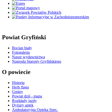
Powiat Gryfiński
Bocian biały
Fotogaleria
Nasze wydawnictwa
Nagroda Starosty Gryfińskiego
O powiecie
Historia
Herb flaga
Gminy
Powiat dziś - mapa
Rozkłady jazdy
Dyżury aptek
Ambulatoryjna Opieka Spec.