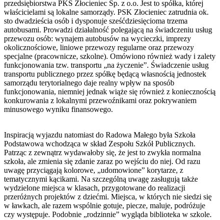
przedsiębiorstwa PKS Złocieniec Sp. z o.o. Jest to spółka, której
właścicielami są lokalne samorządy. PSK Złocieniec zatrudnia ok.
sto dwadzieścia osób i dysponuje sześćdziesięcioma trzema
autobusami. Prowadzi działalność polegającą na świadczeniu usług
przewozu osób: wynajem autobusów na wycieczki, imprezy
okolicznościowe, liniowe przewozy regularne oraz przewozy
specjalne (pracownicze, szkolne). Omówiono również wady i zalety
funkcjonowania tzw. transportu „na życzenie”. Świadczenie usług
transportu publicznego przez spółkę będącą własnością jednostek
samorządu terytorialnego daje realny wpływ na sposób
funkcjonowania, niemniej jednak wiąże się również z koniecznością
konkurowania z lokalnymi przewoźnikami oraz pokrywaniem
minusowego wyniku finansowego.
Inspiracją wyjazdu natomiast do Radowa Małego była Szkoła
Podstawowa wchodząca w skład Zespołu Szkół Publicznych.
Patrząc z zewnątrz wydawałoby się, że jest to zwykła normalna
szkoła, ale zmienia się zdanie zaraz po wejściu do niej. Od razu
uwagę przyciągają kolorowe, „udomowione” korytarze, z
tematycznymi kącikami. Na szczególną uwagę zasługują także
wydzielone miejsca w klasach, przygotowane do realizacji
przeróżnych projektów z dziećmi. Miejsca, w których nie siedzi się
w ławkach, ale razem wspólnie gotuje, piecze, maluje, podróżuje
czy występuje. Podobnie „rodzinnie” wygląda biblioteka w szkole.