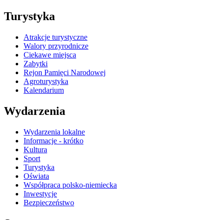
Turystyka
Atrakcje turystyczne
Walory przyrodnicze
Ciekawe miejsca
Zabytki
Rejon Pamięci Narodowej
Agroturystyka
Kalendarium
Wydarzenia
Wydarzenia lokalne
Informacje - krótko
Kultura
Sport
Turystyka
Oświata
Współpraca polsko-niemiecka
Inwestycje
Bezpieczeństwo