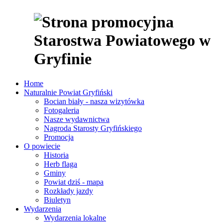
Home
Naturalnie Powiat Gryfiński
Bocian biały - nasza wizytówka
Fotogaleria
Nasze wydawnictwa
Nagroda Starosty Gryfińskiego
Promocja
O powiecie
Historia
Herb flaga
Gminy
Powiat dziś - mapa
Rozkłady jazdy
Biuletyn
Wydarzenia
Wydarzenia lokalne