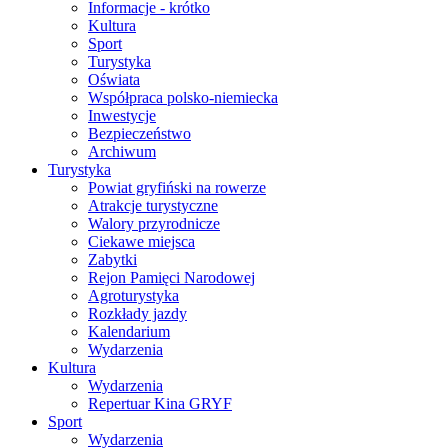
Informacje - krótko
Kultura
Sport
Turystyka
Oświata
Współpraca polsko-niemiecka
Inwestycje
Bezpieczeństwo
Archiwum
Turystyka
Powiat gryfiński na rowerze
Atrakcje turystyczne
Walory przyrodnicze
Ciekawe miejsca
Zabytki
Rejon Pamięci Narodowej
Agroturystyka
Rozkłady jazdy
Kalendarium
Wydarzenia
Kultura
Wydarzenia
Repertuar Kina GRYF
Sport
Wydarzenia