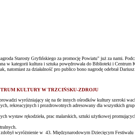
agroda Starosty Gryfińskiego za promocję Powiatu" już za nami. Podcz
ana w kategorii kultura i sztuka powędrowała do Biblioteki i Centrum K
, natomiast za działalność pro publico bono nagrodę odebrał Dariusz 
ENTRUM KULTURY W TRZCIŃSKU-ZDROJU
prowadzi wyróżniający się na tle innych ośrodków kultury szeroki wach
znych, rekreacyjnych i prozdrowotnych adresowany dla wszystkich gr
.
znych wystaw rękodzieła, prac malarskich, sztuki użytkowej promujący
tralnych.
yk” zdobył wyróżnienie w 43. Międzynarodowym Dziecięcym Festiwalu 