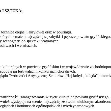
RA I SZTUKA:
technice olejnej i akrylowej oraz w pouringu.
 których tematem najczęściej są zabytki i pejzaże powiatu gryfińskiego.
 scenografie do spektakli teatralnych.
ystawach i wernisażach.
ach kulturalnych w powiecie gryfińskim i w województwie zachodniop
dobyte na festiwalach i konkursach chóralnych.
zeglądu Twórczości Artystycznej Seniorów „Hej kolęda, kolęda”, nato
stronność i zaangażowanie w życie kulturalne powiatu gryfińskiego.
nież występuje na scenie, najczęściej ze swoim ulubionym akordeon
rzeglądach i konkursach ogólnopolskich i międzynarodowych.