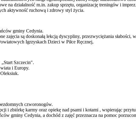
e na działalność m.in. zakup sprzętu, organizację treningów i imprez
cych aktywność ruchową i zdrowy styl życia.
zkańców gminy Cedynia.
 zajęcia są doskonałą lekcją dyscypliny, przezwyciężania słabości, wyt
 Powiatowych Igrzyskach Dzieci w Piłce Ręcznej,
„Start Szczecin".
wiata i Europy.
 Oleksiuk.
ę bezdomnych czworonogów.
ji i zbiórkę karmy oraz opiekę nad psami i kotami , wspierając przyt
zkańców gminy Cedynia, a dochód z zajęć przeznacza na pomoc porzuc