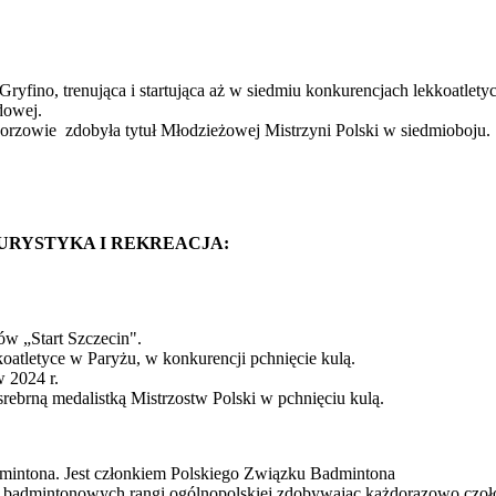
fino, trenująca i startująca aż w siedmiu konkurencjach lekkoatlety
dowej.
rzowie zdobyła tytuł Młodzieżowej Mistrzyni Polski w siedmioboju.
ORT, TURYSTYKA I REKREACJA:
w „Start Szczecin".
atletyce w Paryżu, w konkurencji pchnięcie kulą.
w 2024 r.
srebrną medalistką Mistrzostw Polski w pchnięciu kulą.
dmintona. Jest członkiem Polskiego Związku Badmintona
ch badmintonowych rangi ogólnopolskiej zdobywając każdorazowo czoł