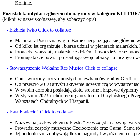
Koninie.
Pozostali kandydaci zgłoszeni do nagrody w kategorii KULTU
(kliknij w nazwisko/nazwę, aby zobaczyć opis)
+
-
Elżbieta Iwko
Click to collapse
Malarka z Piaseczna w gm. Banie specjalizująca się głównie w 
Od kilku lat organizuje i bierze udział w plenerach malarskich,
Prowadzi warsztaty malarskie z dziećmi i młodzieżą oraz tworzy
Promuje także powiat prezentując swoje obrazy na licznych w
+
-
Stowarzyszenie Wokalne Res Musica
Click to collapse
Chór tworzony przez dorosłych mieszkańców gminy Gryfino.
Od przeszło 20 lat artyści aktywnie uczestniczą w wydarzeni
W swoim dorobku posiadają złote, srebrne i brązowe dyplomy z
W styczniu 2023 r. chór był organizatorem I Gryfińskiego Pr
Warsztatach Chóralnych w Hiszpanii.
+
-
Ewa Kwiecień
Click to collapse
Nazywana „człowiekiem orkiestrą” ze względu na swoją wszech
Prowadzi zespoły muzyczne Czciborzanie oraz Gama. Sama rów
Jej podopieczni zdobywają liczne nagrody i wyróżnienia na p