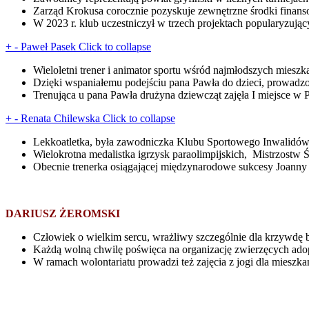
Zarząd Krokusa corocznie pozyskuje zewnętrzne środki finansow
W 2023 r. klub uczestniczył w trzech projektach popularyzują
+
-
Paweł Pasek
Click to collapse
Wieloletni trener i animator sportu wśród najmłodszych mies
Dzięki wspaniałemu podejściu pana Pawła do dzieci, prowadzone
Trenująca u pana Pawła drużyna dziewcząt zajęła I miejsce w
+
-
Renata Chilewska
Click to collapse
Lekkoatletka, była zawodniczka Klubu Sportowego Inwalidów 
Wielokrotna medalistka igrzysk paraolimpijskich, Mistrzostw Ś
Obecnie trenerka osiągającej międzynarodowe sukcesy Joanny
DARIUSZ ŻEROMSKI
Człowiek o wielkim sercu, wrażliwy szczególnie dla krzywd
Każdą wolną chwilę poświęca na organizację zwierzęcych adopc
W ramach wolontariatu prowadzi też zajęcia z jogi dla mies