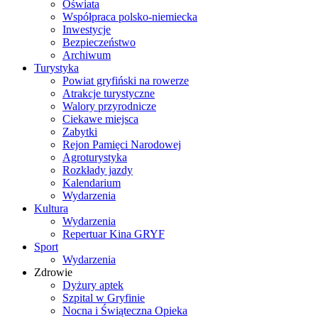
Oświata
Współpraca polsko-niemiecka
Inwestycje
Bezpieczeństwo
Archiwum
Turystyka
Powiat gryfiński na rowerze
Atrakcje turystyczne
Walory przyrodnicze
Ciekawe miejsca
Zabytki
Rejon Pamięci Narodowej
Agroturystyka
Rozkłady jazdy
Kalendarium
Wydarzenia
Kultura
Wydarzenia
Repertuar Kina GRYF
Sport
Wydarzenia
Zdrowie
Dyżury aptek
Szpital w Gryfinie
Nocna i Świąteczna Opieka