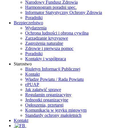
Narodowy Fundusz Zdrowia
Harmonogram poradni spec.
Informator Statystyczny Ochrony Zdrowia
Poradniki
Bezpieczeństwo
Wydarzenia
Ochrona ludności i obrona cywilna
Zarządzanie kryzysowe
Zagrożenia naturalne
Zdrowie i pierwsza pomoc
Poradniki
Kontakty i współpraca
Starostwo
Biuletyn Informacji Publicznej
Kontakt
Władze Powiatu / Rada Powiatu
ePUAP
Jak załatwić sprawę
Regulamin organizacyjny
Jednostki organizacyjne
Ogłoszenia, przetargi
Komunikacja w języku migowym
Standardy ochrony małoletnich
Kontakt