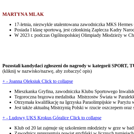
MARTYNA MLAK
17-letnia, niezwykle utalentowana zawodniczka MKS Hermes Gry
Posiada I klasę sportową, jest członkinią Zaplecza Kadry Naro
W 2023 r. podczas Ogólnopolskiej Olimpiady Młodzieży w Cho
Pozostali kandydaci zgłoszeni do nagrody w kategorii SP
(kliknij w nazwisko/nazwę, aby zobaczyć opis)
+
-
Joanna Oleksiuk
Click to collapse
Mieszkanka Gryfina, zawodniczka Klubu Sportowego Inwalidó
Tegoroczna brązowa medalistka Mistrzostw Świata w Paralekko
Otrzymała kwalifikację na Igrzyska Paraolimpijskie w Paryżu 
Jest także aktualną Mistrzynią Polski w rzucie oszczepem oraz 
+
-
Ludowy UKS Krokus Góralice
Click to collapse
Klub od 20 lat zajmuje się szkoleniem młodzieży w grze w ba
Zawodnicy reprezentują powiat gryfiński w licznych turnieja