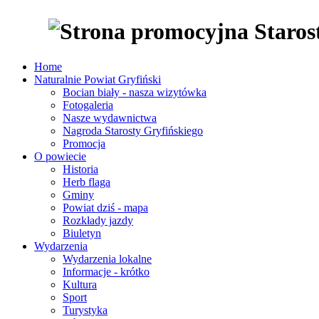
Home
Naturalnie Powiat Gryfiński
Bocian biały - nasza wizytówka
Fotogaleria
Nasze wydawnictwa
Nagroda Starosty Gryfińskiego
Promocja
O powiecie
Historia
Herb flaga
Gminy
Powiat dziś - mapa
Rozkłady jazdy
Biuletyn
Wydarzenia
Wydarzenia lokalne
Informacje - krótko
Kultura
Sport
Turystyka