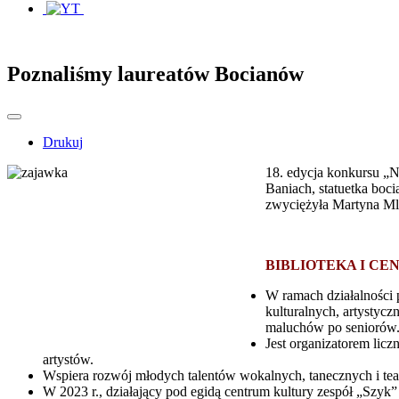
Poznaliśmy laureatów Bocianów
Drukuj
18. edycja konkursu „N
Baniach, statuetka boci
zwyciężyła Martyna Mlak
BIBLIOTEKA I C
W ramach działalności 
kulturalnych, artystyc
maluchów po seniorów
Jest organizatorem lic
artystów.
Wspiera rozwój młodych talentów wokalnych, tanecznych i tea
W 2023 r., działający pod egidą centrum kultury zespół „Sz