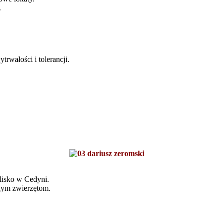
.
rwałości i tolerancji.
ulisko w Cedyni.
onym zwierzętom.