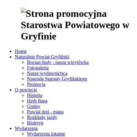
Home
Naturalnie Powiat Gryfiński
Bocian biały - nasza wizytówka
Fotogaleria
Nasze wydawnictwa
Nagroda Starosty Gryfińskiego
Promocja
O powiecie
Historia
Herb flaga
Gminy
Powiat dziś - mapa
Rozkłady jazdy
Biuletyn
Wydarzenia
Wydarzenia lokalne