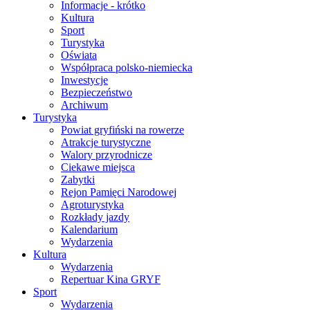
Informacje - krótko
Kultura
Sport
Turystyka
Oświata
Współpraca polsko-niemiecka
Inwestycje
Bezpieczeństwo
Archiwum
Turystyka
Powiat gryfiński na rowerze
Atrakcje turystyczne
Walory przyrodnicze
Ciekawe miejsca
Zabytki
Rejon Pamięci Narodowej
Agroturystyka
Rozkłady jazdy
Kalendarium
Wydarzenia
Kultura
Wydarzenia
Repertuar Kina GRYF
Sport
Wydarzenia