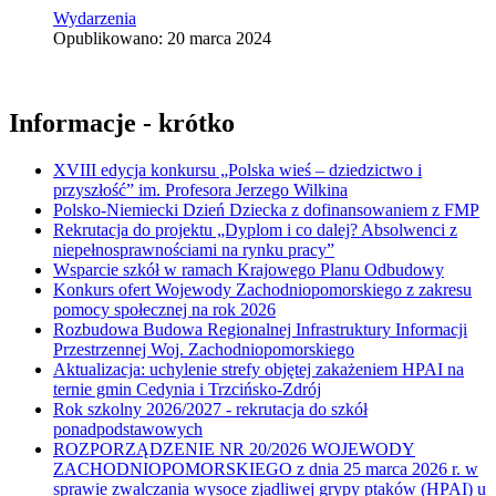
Wydarzenia
Opublikowano: 20 marca 2024
Informacje - krótko
XVIII edycja konkursu „Polska wieś – dziedzictwo i
przyszłość” im. Profesora Jerzego Wilkina
Polsko-Niemiecki Dzień Dziecka z dofinansowaniem z FMP
Rekrutacja do projektu „Dyplom i co dalej? Absolwenci z
niepełnosprawnościami na rynku pracy”
Wsparcie szkół w ramach Krajowego Planu Odbudowy
Konkurs ofert Wojewody Zachodniopomorskiego z zakresu
pomocy społecznej na rok 2026
Rozbudowa Budowa Regionalnej Infrastruktury Informacji
Przestrzennej Woj. Zachodniopomorskiego
Aktualizacja: uchylenie strefy objętej zakażeniem HPAI na
ternie gmin Cedynia i Trzcińsko-Zdrój
Rok szkolny 2026/2027 - rekrutacja do szkół
ponadpodstawowych
ROZPORZĄDZENIE NR 20/2026 WOJEWODY
ZACHODNIOPOMORSKIEGO z dnia 25 marca 2026 r. w
sprawie zwalczania wysoce zjadliwej grypy ptaków (HPAI) u