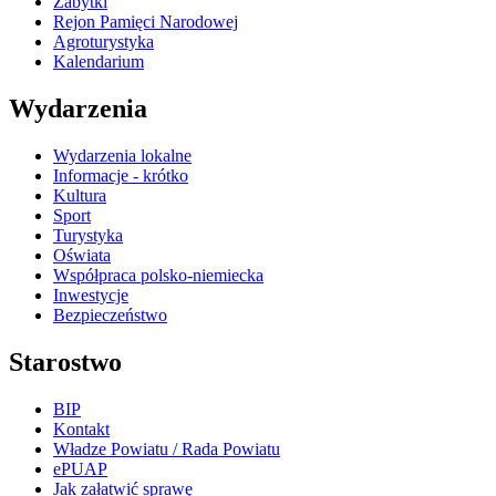
Zabytki
Rejon Pamięci Narodowej
Agroturystyka
Kalendarium
Wydarzenia
Wydarzenia lokalne
Informacje - krótko
Kultura
Sport
Turystyka
Oświata
Współpraca polsko-niemiecka
Inwestycje
Bezpieczeństwo
Starostwo
BIP
Kontakt
Władze Powiatu / Rada Powiatu
ePUAP
Jak załatwić sprawę