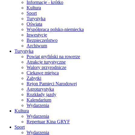
Informacje - krótko
Kultura
Sport
Turystyka
Oświata
Współpraca polsko-niemiecka
Inwestycje
Bezpieczeństwo
Archiwum
Turystyka
Powiat gryfiński na rowerze
Atrakcje turystyczne
Walory przyrodnicze
Ciekawe miejsca
Zabytki
Rejon Pamięci Narodowej
Agroturystyka
Rozkłady jazdy
Kalendarium
Wydarzenia
Kultura
Wydarzenia
Repertuar Kina GRYF
Sport
Wydarzenia