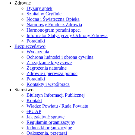
Zdrowie
Dyżury aptek
Szpital w Gryfinie
Nocna i Świąteczna Opieka
Narodowy Fundusz Zdrowia
Harmonogram poradni spec.
Informator Statystyczny Ochrony Zdrowia
Poradniki
Bezpieczeństwo
Wydarzenia
Ochrona ludności i obrona cywilna
Zarządzanie kryzysowe
Zagrożenia naturalne
Zdrowie i pierwsza pomoc
Poradniki
Kontakty i współpraca
Starostwo
Biuletyn Informacji Publicznej
Kontakt
Władze Powiatu / Rada Powiatu
ePUAP
Jak załatwić sprawę
Regulamin organizacyjny
Jednostki organizacyjne
Ogłoszenia, przetargi