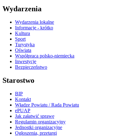
Wydarzenia
Wydarzenia lokalne
Informacje - krótko
Kultura
Sport
Turystyka
Oświata
Współpraca polsko-niemiecka
Inwestycje
Bezpieczeństwo
Starostwo
BIP
Kontakt
Władze Powiatu / Rada Powiatu
ePUAP
Jak załatwić sprawę
Regulamin organizacyjny
Jednostki organizacyjne
Ogłoszenia, przetargi