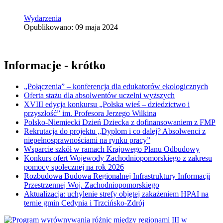
Wydarzenia
Opublikowano: 09 maja 2024
Informacje - krótko
„Połączenia” – konferencja dla edukatorów ekologicznych
Oferta stażu dla absolwentów uczelni wyższych
XVIII edycja konkursu „Polska wieś – dziedzictwo i
przyszłość” im. Profesora Jerzego Wilkina
Polsko-Niemiecki Dzień Dziecka z dofinansowaniem z FMP
Rekrutacja do projektu „Dyplom i co dalej? Absolwenci z
niepełnosprawnościami na rynku pracy”
Wsparcie szkół w ramach Krajowego Planu Odbudowy
Konkurs ofert Wojewody Zachodniopomorskiego z zakresu
pomocy społecznej na rok 2026
Rozbudowa Budowa Regionalnej Infrastruktury Informacji
Przestrzennej Woj. Zachodniopomorskiego
Aktualizacja: uchylenie strefy objętej zakażeniem HPAI na
ternie gmin Cedynia i Trzcińsko-Zdrój