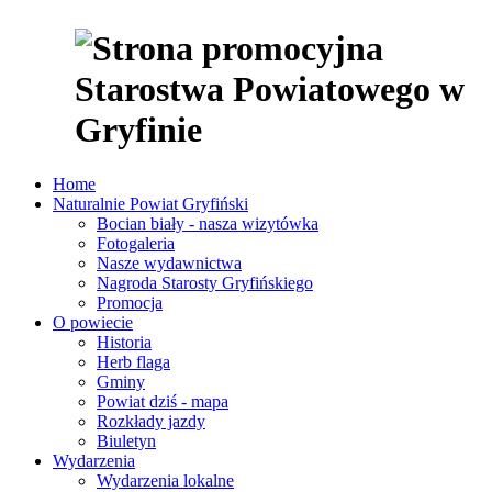
Home
Naturalnie Powiat Gryfiński
Bocian biały - nasza wizytówka
Fotogaleria
Nasze wydawnictwa
Nagroda Starosty Gryfińskiego
Promocja
O powiecie
Historia
Herb flaga
Gminy
Powiat dziś - mapa
Rozkłady jazdy
Biuletyn
Wydarzenia
Wydarzenia lokalne