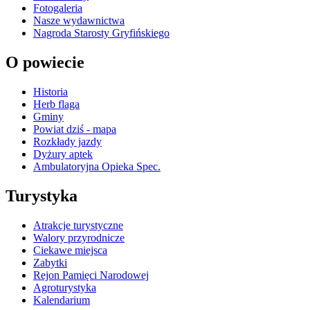
Fotogaleria
Nasze wydawnictwa
Nagroda Starosty Gryfińskiego
O powiecie
Historia
Herb flaga
Gminy
Powiat dziś - mapa
Rozkłady jazdy
Dyżury aptek
Ambulatoryjna Opieka Spec.
Turystyka
Atrakcje turystyczne
Walory przyrodnicze
Ciekawe miejsca
Zabytki
Rejon Pamięci Narodowej
Agroturystyka
Kalendarium