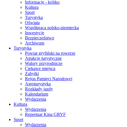
Informacje - krótko
Kultura
Sport
Turystyka
Oświata
Współpraca polsko-niemiecka
Inwestycje
Bezpieczeństwo
Archiwum
Turystyka
Powiat gryfiński na rowerze
Atrakcje turystyczne
Walory przyrodnicze
Ciekawe miejsca
Zabytki
Rejon Pamięci Narodowej
Agroturystyka
Rozkłady jazdy
Kalendarium
Wydarzenia
Kultura
Wydarzenia
Repertuar Kina GRYF
Sport
Wydarzenia