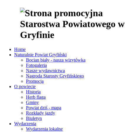
Home
Naturalnie Powiat Gryfiński
Bocian biały - nasza wizytówka
Fotogaleria
Nasze wydawnictwa
Nagroda Starosty Gryfińskiego
Promocja
O powiecie
Historia
Herb flaga
Gminy
Powiat dziś - mapa
Rozkłady jazdy
Biuletyn
Wydarzenia
Wydarzenia lokalne