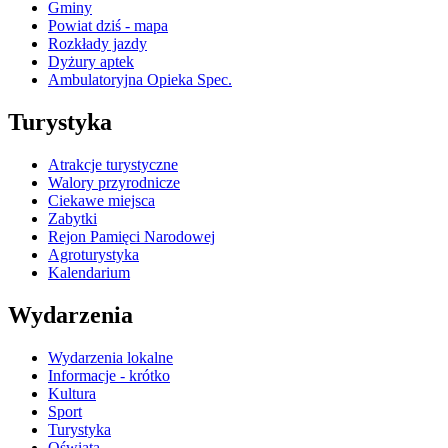
Gminy
Powiat dziś - mapa
Rozkłady jazdy
Dyżury aptek
Ambulatoryjna Opieka Spec.
Turystyka
Atrakcje turystyczne
Walory przyrodnicze
Ciekawe miejsca
Zabytki
Rejon Pamięci Narodowej
Agroturystyka
Kalendarium
Wydarzenia
Wydarzenia lokalne
Informacje - krótko
Kultura
Sport
Turystyka
Oświata