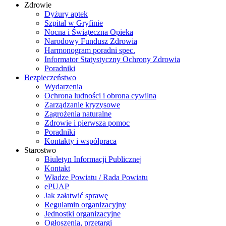
Zdrowie
Dyżury aptek
Szpital w Gryfinie
Nocna i Świąteczna Opieka
Narodowy Fundusz Zdrowia
Harmonogram poradni spec.
Informator Statystyczny Ochrony Zdrowia
Poradniki
Bezpieczeństwo
Wydarzenia
Ochrona ludności i obrona cywilna
Zarządzanie kryzysowe
Zagrożenia naturalne
Zdrowie i pierwsza pomoc
Poradniki
Kontakty i współpraca
Starostwo
Biuletyn Informacji Publicznej
Kontakt
Władze Powiatu / Rada Powiatu
ePUAP
Jak załatwić sprawę
Regulamin organizacyjny
Jednostki organizacyjne
Ogłoszenia, przetargi