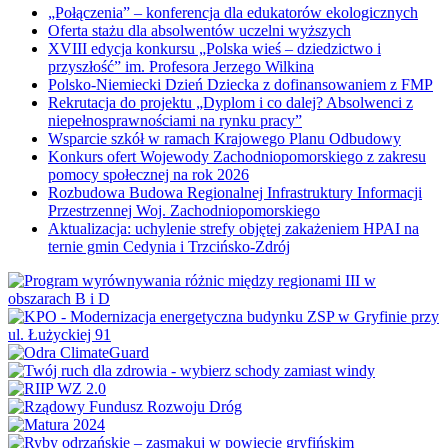
„Połączenia” – konferencja dla edukatorów ekologicznych
Oferta stażu dla absolwentów uczelni wyższych
XVIII edycja konkursu „Polska wieś – dziedzictwo i
przyszłość” im. Profesora Jerzego Wilkina
Polsko-Niemiecki Dzień Dziecka z dofinansowaniem z FMP
Rekrutacja do projektu „Dyplom i co dalej? Absolwenci z
niepełnosprawnościami na rynku pracy”
Wsparcie szkół w ramach Krajowego Planu Odbudowy
Konkurs ofert Wojewody Zachodniopomorskiego z zakresu
pomocy społecznej na rok 2026
Rozbudowa Budowa Regionalnej Infrastruktury Informacji
Przestrzennej Woj. Zachodniopomorskiego
Aktualizacja: uchylenie strefy objętej zakażeniem HPAI na
ternie gmin Cedynia i Trzcińsko-Zdrój