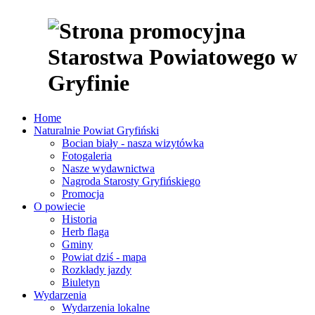
Home
Naturalnie Powiat Gryfiński
Bocian biały - nasza wizytówka
Fotogaleria
Nasze wydawnictwa
Nagroda Starosty Gryfińskiego
Promocja
O powiecie
Historia
Herb flaga
Gminy
Powiat dziś - mapa
Rozkłady jazdy
Biuletyn
Wydarzenia
Wydarzenia lokalne