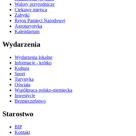
Walory przyrodnicze
Ciekawe miejsca
Zabytki
Rejon Pamięci Narodowej
Agroturystyka
Kalendarium
Wydarzenia
Wydarzenia lokalne
Informacje - krótko
Kultura
Sport
Turystyka
Oświata
Współpraca polsko-niemiecka
Inwestycje
Bezpieczeństwo
Starostwo
BIP
Kontakt