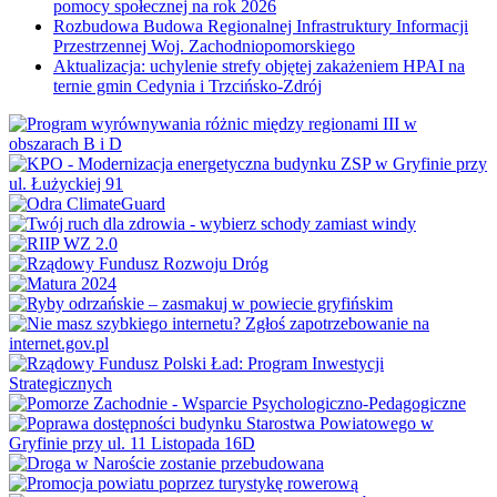
pomocy społecznej na rok 2026
Rozbudowa Budowa Regionalnej Infrastruktury Informacji
Przestrzennej Woj. Zachodniopomorskiego
Aktualizacja: uchylenie strefy objętej zakażeniem HPAI na
ternie gmin Cedynia i Trzcińsko-Zdrój