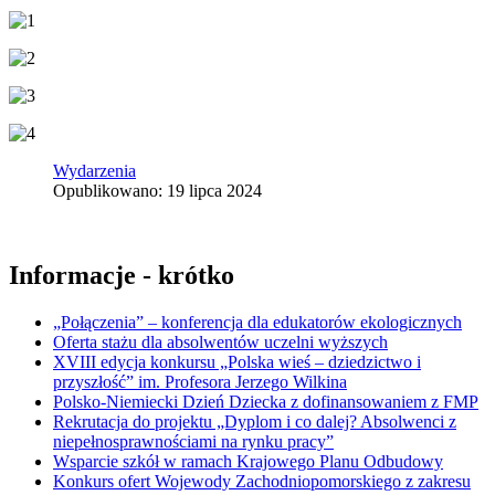
Wydarzenia
Opublikowano: 19 lipca 2024
Informacje - krótko
„Połączenia” – konferencja dla edukatorów ekologicznych
Oferta stażu dla absolwentów uczelni wyższych
XVIII edycja konkursu „Polska wieś – dziedzictwo i
przyszłość” im. Profesora Jerzego Wilkina
Polsko-Niemiecki Dzień Dziecka z dofinansowaniem z FMP
Rekrutacja do projektu „Dyplom i co dalej? Absolwenci z
niepełnosprawnościami na rynku pracy”
Wsparcie szkół w ramach Krajowego Planu Odbudowy
Konkurs ofert Wojewody Zachodniopomorskiego z zakresu