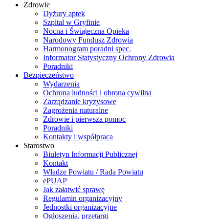
Zdrowie
Dyżury aptek
Szpital w Gryfinie
Nocna i Świąteczna Opieka
Narodowy Fundusz Zdrowia
Harmonogram poradni spec.
Informator Statystyczny Ochrony Zdrowia
Poradniki
Bezpieczeństwo
Wydarzenia
Ochrona ludności i obrona cywilna
Zarządzanie kryzysowe
Zagrożenia naturalne
Zdrowie i pierwsza pomoc
Poradniki
Kontakty i współpraca
Starostwo
Biuletyn Informacji Publicznej
Kontakt
Władze Powiatu / Rada Powiatu
ePUAP
Jak załatwić sprawę
Regulamin organizacyjny
Jednostki organizacyjne
Ogłoszenia, przetargi