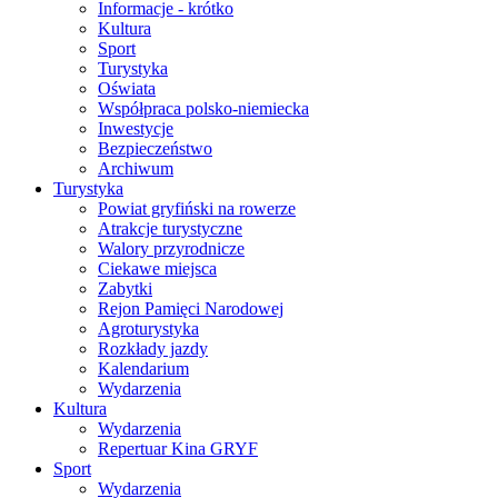
Informacje - krótko
Kultura
Sport
Turystyka
Oświata
Współpraca polsko-niemiecka
Inwestycje
Bezpieczeństwo
Archiwum
Turystyka
Powiat gryfiński na rowerze
Atrakcje turystyczne
Walory przyrodnicze
Ciekawe miejsca
Zabytki
Rejon Pamięci Narodowej
Agroturystyka
Rozkłady jazdy
Kalendarium
Wydarzenia
Kultura
Wydarzenia
Repertuar Kina GRYF
Sport
Wydarzenia