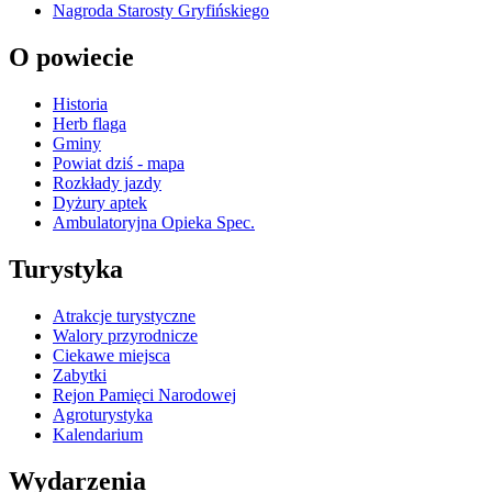
Nagroda Starosty Gryfińskiego
O powiecie
Historia
Herb flaga
Gminy
Powiat dziś - mapa
Rozkłady jazdy
Dyżury aptek
Ambulatoryjna Opieka Spec.
Turystyka
Atrakcje turystyczne
Walory przyrodnicze
Ciekawe miejsca
Zabytki
Rejon Pamięci Narodowej
Agroturystyka
Kalendarium
Wydarzenia