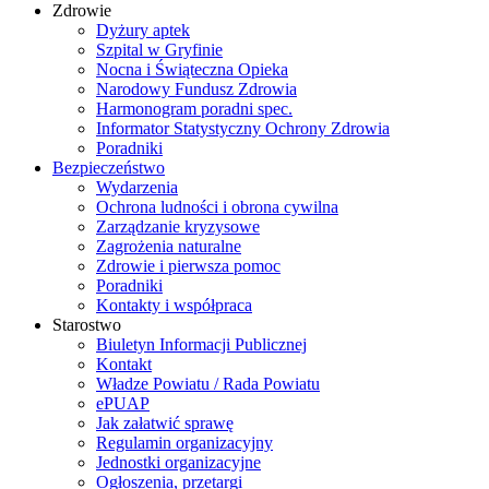
Zdrowie
Dyżury aptek
Szpital w Gryfinie
Nocna i Świąteczna Opieka
Narodowy Fundusz Zdrowia
Harmonogram poradni spec.
Informator Statystyczny Ochrony Zdrowia
Poradniki
Bezpieczeństwo
Wydarzenia
Ochrona ludności i obrona cywilna
Zarządzanie kryzysowe
Zagrożenia naturalne
Zdrowie i pierwsza pomoc
Poradniki
Kontakty i współpraca
Starostwo
Biuletyn Informacji Publicznej
Kontakt
Władze Powiatu / Rada Powiatu
ePUAP
Jak załatwić sprawę
Regulamin organizacyjny
Jednostki organizacyjne
Ogłoszenia, przetargi