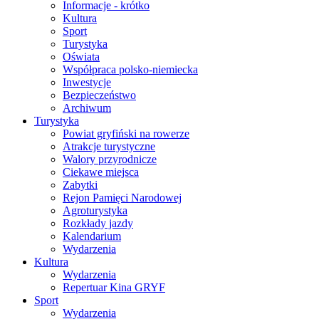
Informacje - krótko
Kultura
Sport
Turystyka
Oświata
Współpraca polsko-niemiecka
Inwestycje
Bezpieczeństwo
Archiwum
Turystyka
Powiat gryfiński na rowerze
Atrakcje turystyczne
Walory przyrodnicze
Ciekawe miejsca
Zabytki
Rejon Pamięci Narodowej
Agroturystyka
Rozkłady jazdy
Kalendarium
Wydarzenia
Kultura
Wydarzenia
Repertuar Kina GRYF
Sport
Wydarzenia