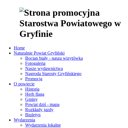
Home
Naturalnie Powiat Gryfiński
Bocian biały - nasza wizytówka
Fotogaleria
Nasze wydawnictwa
Nagroda Starosty Gryfińskiego
Promocja
O powiecie
Historia
Herb flaga
Gminy
Powiat dziś - mapa
Rozkłady jazdy
Biuletyn
Wydarzenia
Wydarzenia lokalne