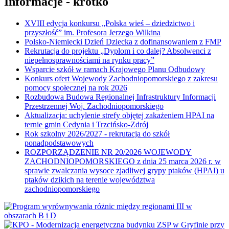
Informacje - krótko
XVIII edycja konkursu „Polska wieś – dziedzictwo i
przyszłość” im. Profesora Jerzego Wilkina
Polsko-Niemiecki Dzień Dziecka z dofinansowaniem z FMP
Rekrutacja do projektu „Dyplom i co dalej? Absolwenci z
niepełnosprawnościami na rynku pracy”
Wsparcie szkół w ramach Krajowego Planu Odbudowy
Konkurs ofert Wojewody Zachodniopomorskiego z zakresu
pomocy społecznej na rok 2026
Rozbudowa Budowa Regionalnej Infrastruktury Informacji
Przestrzennej Woj. Zachodniopomorskiego
Aktualizacja: uchylenie strefy objętej zakażeniem HPAI na
ternie gmin Cedynia i Trzcińsko-Zdrój
Rok szkolny 2026/2027 - rekrutacja do szkół
ponadpodstawowych
ROZPORZĄDZENIE NR 20/2026 WOJEWODY
ZACHODNIOPOMORSKIEGO z dnia 25 marca 2026 r. w
sprawie zwalczania wysoce zjadliwej grypy ptaków (HPAI) u
ptaków dzikich na terenie województwa
zachodniopomorskiego