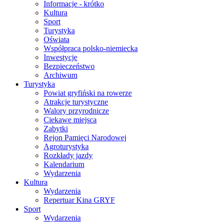
Informacje - krótko
Kultura
Sport
Turystyka
Oświata
Współpraca polsko-niemiecka
Inwestycje
Bezpieczeństwo
Archiwum
Turystyka
Powiat gryfiński na rowerze
Atrakcje turystyczne
Walory przyrodnicze
Ciekawe miejsca
Zabytki
Rejon Pamięci Narodowej
Agroturystyka
Rozkłady jazdy
Kalendarium
Wydarzenia
Kultura
Wydarzenia
Repertuar Kina GRYF
Sport
Wydarzenia