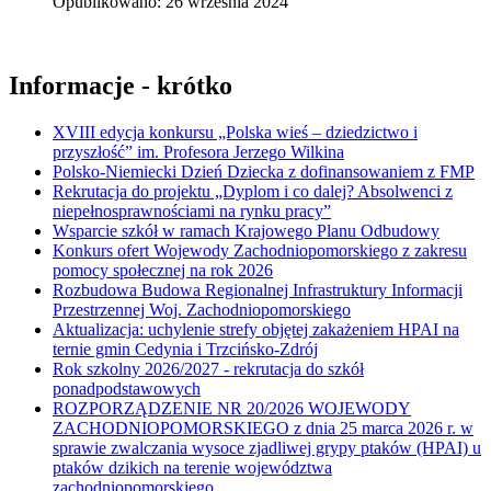
Opublikowano: 26 września 2024
Informacje - krótko
XVIII edycja konkursu „Polska wieś – dziedzictwo i
przyszłość” im. Profesora Jerzego Wilkina
Polsko-Niemiecki Dzień Dziecka z dofinansowaniem z FMP
Rekrutacja do projektu „Dyplom i co dalej? Absolwenci z
niepełnosprawnościami na rynku pracy”
Wsparcie szkół w ramach Krajowego Planu Odbudowy
Konkurs ofert Wojewody Zachodniopomorskiego z zakresu
pomocy społecznej na rok 2026
Rozbudowa Budowa Regionalnej Infrastruktury Informacji
Przestrzennej Woj. Zachodniopomorskiego
Aktualizacja: uchylenie strefy objętej zakażeniem HPAI na
ternie gmin Cedynia i Trzcińsko-Zdrój
Rok szkolny 2026/2027 - rekrutacja do szkół
ponadpodstawowych
ROZPORZĄDZENIE NR 20/2026 WOJEWODY
ZACHODNIOPOMORSKIEGO z dnia 25 marca 2026 r. w
sprawie zwalczania wysoce zjadliwej grypy ptaków (HPAI) u
ptaków dzikich na terenie województwa
zachodniopomorskiego