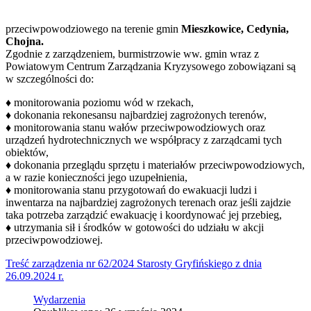
przeciwpowodziowego na terenie gmin
Mieszkowice, Cedynia,
Chojna.
Zgodnie z zarządzeniem, burmistrzowie ww. gmin wraz z
Powiatowym Centrum Zarządzania Kryzysowego zobowiązani są
w szczególności do:
♦ monitorowania poziomu wód w rzekach,
♦ dokonania rekonesansu najbardziej zagrożonych terenów,
♦ monitorowania stanu wałów przeciwpowodziowych oraz
urządzeń hydrotechnicznych we współpracy z zarządcami tych
obiektów,
♦ dokonania przeglądu sprzętu i materiałów przeciwpowodziowych,
a w razie konieczności jego uzupełnienia,
♦ monitorowania stanu przygotowań do ewakuacji ludzi i
inwentarza na najbardziej zagrożonych terenach oraz jeśli zajdzie
taka potrzeba zarządzić ewakuację i koordynować jej przebieg,
♦ utrzymania sił i środków w gotowości do udziału w akcji
przeciwpowodziowej.
Treść zarządzenia nr 62/2024 Starosty Gryfińskiego z dnia
26.09.2024 r.
Wydarzenia