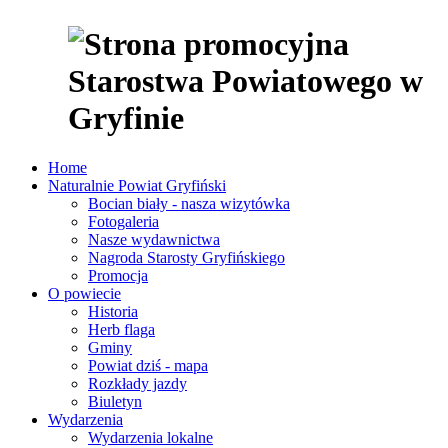
Home
Naturalnie Powiat Gryfiński
Bocian biały - nasza wizytówka
Fotogaleria
Nasze wydawnictwa
Nagroda Starosty Gryfińskiego
Promocja
O powiecie
Historia
Herb flaga
Gminy
Powiat dziś - mapa
Rozkłady jazdy
Biuletyn
Wydarzenia
Wydarzenia lokalne