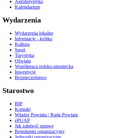
Agroturystyka
Kalendarium
Wydarzenia
Wydarzenia lokalne
Informacje - krótko
Kultura
Sport
Turystyka
Oświata
Współpraca polsko-niemiecka
Inwestycje
Bezpieczeństwo
Starostwo
BIP
Kontakt
Władze Powiatu / Rada Powiatu
ePUAP
Jak załatwić sprawę
Regulamin organizacyjny
Jednostki organizacyjne