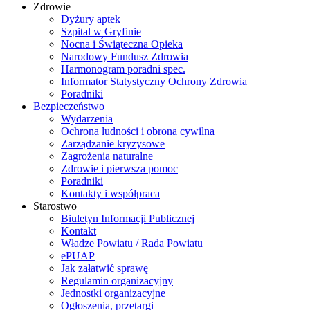
Zdrowie
Dyżury aptek
Szpital w Gryfinie
Nocna i Świąteczna Opieka
Narodowy Fundusz Zdrowia
Harmonogram poradni spec.
Informator Statystyczny Ochrony Zdrowia
Poradniki
Bezpieczeństwo
Wydarzenia
Ochrona ludności i obrona cywilna
Zarządzanie kryzysowe
Zagrożenia naturalne
Zdrowie i pierwsza pomoc
Poradniki
Kontakty i współpraca
Starostwo
Biuletyn Informacji Publicznej
Kontakt
Władze Powiatu / Rada Powiatu
ePUAP
Jak załatwić sprawę
Regulamin organizacyjny
Jednostki organizacyjne
Ogłoszenia, przetargi