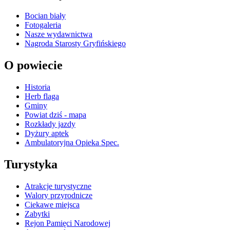
Bocian biały
Fotogaleria
Nasze wydawnictwa
Nagroda Starosty Gryfińskiego
O powiecie
Historia
Herb flaga
Gminy
Powiat dziś - mapa
Rozkłady jazdy
Dyżury aptek
Ambulatoryjna Opieka Spec.
Turystyka
Atrakcje turystyczne
Walory przyrodnicze
Ciekawe miejsca
Zabytki
Rejon Pamięci Narodowej