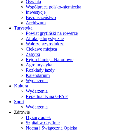
Oświata
Współpraca polsko-niemiecka
Inwestycje
Bezpieczeństwo
Archiwum
Turystyka
Powiat gryfiński na rowerze
Atrakcje turystyczne
Walory przyrodnicze
Ciekawe miejsca
Zabytki
Rejon Pamięci Narodowej
Agroturystyka
Rozkłady jazdy
Kalendarium
Wydarzenia
Kultura
Wydarzenia
Repertuar Kina GRYF
Sport
Wydarzenia
Zdrowie
Dyżury aptek
Szpital w Gryfinie
Nocna i Świąteczna Opieka