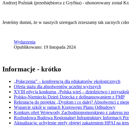
Andrzej Poźniak (przedsiębiorca z Gryfina) - uhonorowany został Kr
Jesteśmy dumni, że w naszych szeregach zrzeszamy tak zacnych czło
Wydarzenia
Opublikowano: 19 listopada 2024
Informacje - krótko
„Połączenia” – konferencja dla edukatorów ekologicznych
Oferta stażu dla absolwentów uczelni wyższych
XVIII edycja konkursu „Polska wieś – dziedzictwo i przyszłość
Polsko-Niemiecki Dzień Dziecka z dofinansowaniem z FMP
Rekrutacja do projektu „Dyplom i co dalej? Absolwenci z nie
Wsparcie szkół w ramach Krajowego Planu Odbudowy
Konkurs ofert Wojewody Zachodniopomorskiego z zakresu po
Rozbudowa Budowa Regionalnej Infrastruktury Informacji Pr
Aktualizacja: uchylenie strefy objętej zakażeniem HPAI na ter