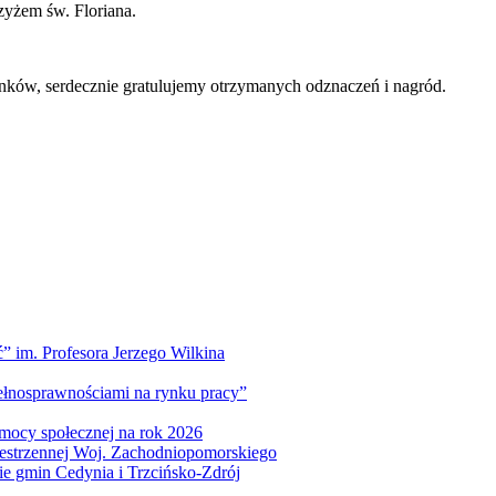
zyżem św. Floriana.
nków, serdecznie gratulujemy otrzymanych odznaczeń i nagród.
” im. Profesora Jerzego Wilkina
pełnosprawnościami na rynku pracy”
mocy społecznej na rok 2026
zestrzennej Woj. Zachodniopomorskiego
nie gmin Cedynia i Trzcińsko-Zdrój