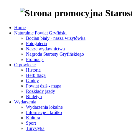
Home
Naturalnie Powiat Gryfiński
Bocian biały - nasza wizytówka
Fotogaleria
Nasze wydawnictwa
Nagroda Starosty Gryfińskiego
Promocja
O powiecie
Historia
Herb flaga
Gminy
Powiat dziś - mapa
Rozkłady jazdy
Biuletyn
Wydarzenia
Wydarzenia lokalne
Informacje - krótko
Kultura
Sport
Turystyka