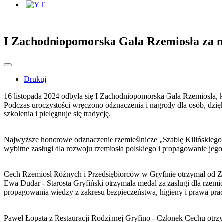
I Zachodniopomorska Gala Rzemiosła za 
Drukuj
16 listopada 2024 odbyła się I Zachodniopomorska Gala Rzemiosła, k
Podczas uroczystości wręczono odznaczenia i nagrody dla osób, dzi
szkolenia i pielęgnuje się tradycję.
Najwyższe honorowe odznaczenie rzemieślnicze „Szablę Kilińskiego"
wybitne zasługi dla rozwoju rzemiosła polskiego i propagowanie jego 
Cech Rzemiosł Różnych i Przedsiębiorców w Gryfinie otrzymał od
Ewa Dudar - Starosta Gryfiński otrzymała medal za zasługi dla rze
propagowania wiedzy z zakresu bezpieczeństwa, higieny i prawa pra
Paweł Łopata z Restauracji Rodzinnej Gryfino - Członek Cechu otrz