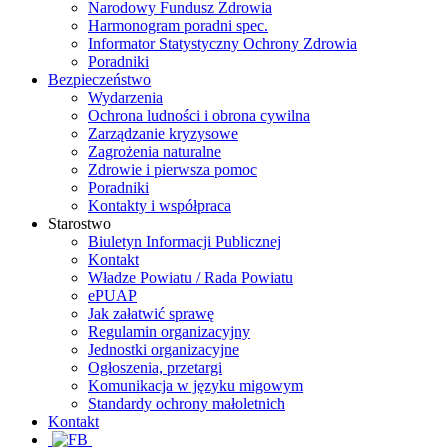
Narodowy Fundusz Zdrowia
Harmonogram poradni spec.
Informator Statystyczny Ochrony Zdrowia
Poradniki
Bezpieczeństwo
Wydarzenia
Ochrona ludności i obrona cywilna
Zarządzanie kryzysowe
Zagrożenia naturalne
Zdrowie i pierwsza pomoc
Poradniki
Kontakty i współpraca
Starostwo
Biuletyn Informacji Publicznej
Kontakt
Władze Powiatu / Rada Powiatu
ePUAP
Jak załatwić sprawę
Regulamin organizacyjny
Jednostki organizacyjne
Ogłoszenia, przetargi
Komunikacja w języku migowym
Standardy ochrony małoletnich
Kontakt