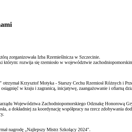
nami
tórą zorganizowała Izba Rzemieślnicza w Szczecinie.
ęki którym: rozwija się rzemiosło w województwie zachodniopomorski
 otrzymał Krzysztof Motyka - Starszy Cechu Rzemiosł Różnych i Prze
osiągnięć w kraju i zagranicą, inicjatywę, zaangażowanie i ofiarną dzi
 Zarządu Województwa Zachodniopomorskiego Odznakę Honorową Gryfa
miosła, a dokładniej za koordynację współpracy na rzecz zdobywania d
cy.
ymał nagrodę „Najlepszy Mistrz Szkolący 2024".