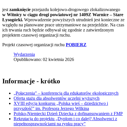
jest
zamknięcie
przejazdu kolejowo-drogowego zlokalizowanego
w Witnicy w ciągu drogi powiatowej nr 1409Z Warnice – Stare
Łysogórki.
Wprowadzenie powyższych utrudnień jest konieczne ze
względu na planowane prace utrzymaniowe na przejeździe. Na czas
ich trwania ruch będzie odbywał się zgodnie z zatwierdzonym
projektem czasowej organizacji ruchu.
Projekt czasowej organizacji ruchu
POBIERZ
Wydarzenia
Opublikowano: 02 kwietnia 2026
Informacje - krótko
„Połączenia” – konferencja dla edukatorów ekologicznych
Oferta stażu dla absolwentów uczelni wyższych
XVIII edycja konkursu „Polska wieś – dziedzictwo i
przyszłość” im. Profesora Jerzego Wilkina
Polsko-Niemiecki Dzień Dziecka z dofinansowaniem z FMP
Rekrutacja do projektu „Dyplom i co dalej? Absolwenci z
niepełnosprawnościami na rynku pracy”