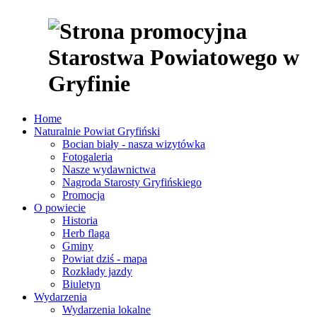
Home
Naturalnie Powiat Gryfiński
Bocian biały - nasza wizytówka
Fotogaleria
Nasze wydawnictwa
Nagroda Starosty Gryfińskiego
Promocja
O powiecie
Historia
Herb flaga
Gminy
Powiat dziś - mapa
Rozkłady jazdy
Biuletyn
Wydarzenia
Wydarzenia lokalne