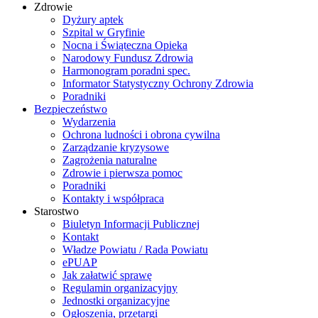
Zdrowie
Dyżury aptek
Szpital w Gryfinie
Nocna i Świąteczna Opieka
Narodowy Fundusz Zdrowia
Harmonogram poradni spec.
Informator Statystyczny Ochrony Zdrowia
Poradniki
Bezpieczeństwo
Wydarzenia
Ochrona ludności i obrona cywilna
Zarządzanie kryzysowe
Zagrożenia naturalne
Zdrowie i pierwsza pomoc
Poradniki
Kontakty i współpraca
Starostwo
Biuletyn Informacji Publicznej
Kontakt
Władze Powiatu / Rada Powiatu
ePUAP
Jak załatwić sprawę
Regulamin organizacyjny
Jednostki organizacyjne
Ogłoszenia, przetargi