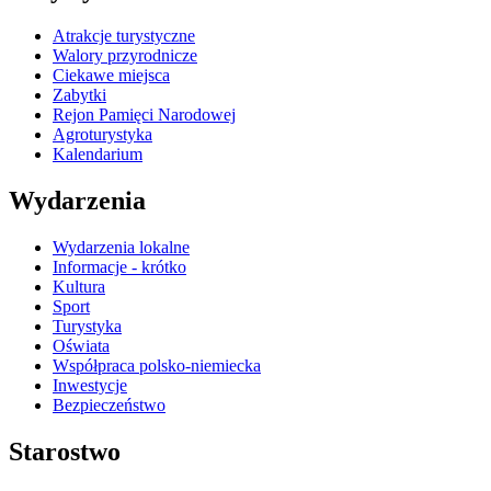
Atrakcje turystyczne
Walory przyrodnicze
Ciekawe miejsca
Zabytki
Rejon Pamięci Narodowej
Agroturystyka
Kalendarium
Wydarzenia
Wydarzenia lokalne
Informacje - krótko
Kultura
Sport
Turystyka
Oświata
Współpraca polsko-niemiecka
Inwestycje
Bezpieczeństwo
Starostwo