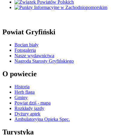
Powiat Gryfiński
Bocian biały
Fotogaleria
Nasze wydawnictwa
Nagroda Starosty Gryfińskiego
O powiecie
Historia
Herb flaga
Gminy
Powiat dziś - mapa
Rozkłady jazdy
Dyżury aptek
Ambulatoryjna Opieka Spec.
Turystyka