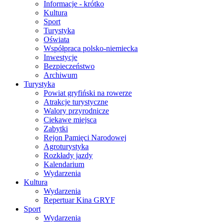
Informacje - krótko
Kultura
Sport
Turystyka
Oświata
Współpraca polsko-niemiecka
Inwestycje
Bezpieczeństwo
Archiwum
Turystyka
Powiat gryfiński na rowerze
Atrakcje turystyczne
Walory przyrodnicze
Ciekawe miejsca
Zabytki
Rejon Pamięci Narodowej
Agroturystyka
Rozkłady jazdy
Kalendarium
Wydarzenia
Kultura
Wydarzenia
Repertuar Kina GRYF
Sport
Wydarzenia