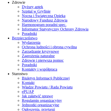
Zdrowie
Dyżury aptek
Szpital w Gryfinie
Nocna i Świąteczna Opieka
Narodowy Fundusz Zdrowia
Harmonogram poradni spec.
Informator Statystyczny Ochrony Zdrowia
Poradniki
Bezpieczeństwo
Wydarzenia
Ochrona ludności i obrona cywilna
Zarządzanie kryzysowe
Zagrożenia naturalne
Zdrowie i pierwsza pomoc
Poradniki
Kontakty i współpraca
Starostwo
Biuletyn Informacji Publicznej
Kontakt
Władze Powiatu / Rada Powiatu
ePUAP
Jak załatwić sprawę
Regulamin organizacyjny
Jednostki organizacyjne
Ogłoszenia, przetargi