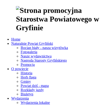
Home
Naturalnie Powiat Gryfiński
Bocian biały - nasza wizytówka
Fotogaleria
Nasze wydawnictwa
Nagroda Starosty Gryfińskiego
Promocja
O powiecie
Historia
Herb flaga
Gminy
Powiat dziś - mapa
Rozkłady jazdy
Biuletyn
Wydarzenia
Wydarzenia lokalne