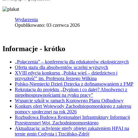
Wydarzenia
Opublikowano: 03 czerwca 2026
Informacje - krótko
„Połączenia” – konferencja dla edukatorów ekologicznych
Oferta stażu dla absolwentów uczelni wyższych
XVIII edycja konkursu „Polska wieś – dziedzictwo i
przyszłość” im. Profesora Jerzego Wilkina
Polsko-Niemiecki Dzień Dziecka z dofinansowaniem z FMP
Rekrutacja do projektu „Dyplom i co dalej? Absolwenci z
niepełnosprawnościami na rynku pracy”
Wsparcie szkół w ramach Krajowego Planu Odbudowy
Konkurs ofert Wojewody Zachodniopomorskiego z zakresu
pomocy społecznej na rok 2026
Rozbudowa Budowa Regionalnej Infrastruktury Informacji
Przestrzennej Woj. Zachodniopomorskiego
Aktualizacja: uchylenie strefy objętej zakażeniem HPAI na
ternie gmin Cedynia i Trzcińsko-Zdrój