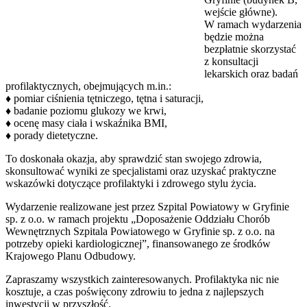
wejście główne).
W ramach wydarzenia
będzie można
bezpłatnie skorzystać
z konsultacji
lekarskich oraz badań
profilaktycznych, obejmujących m.in.:
♦
pomiar ciśnienia tętniczego, tętna i saturacji,
♦
badanie poziomu glukozy we krwi,
♦
ocenę masy ciała i wskaźnika BMI,
♦
porady dietetyczne.
To doskonała okazja, aby sprawdzić stan swojego zdrowia,
skonsultować wyniki ze specjalistami oraz uzyskać praktyczne
wskazówki dotyczące profilaktyki i zdrowego stylu życia.
Wydarzenie realizowane jest przez Szpital Powiatowy w Gryfinie
sp. z o.o. w ramach projektu „Doposażenie Oddziału Chorób
Wewnętrznych Szpitala Powiatowego w Gryfinie sp. z o.o. na
potrzeby opieki kardiologicznej”, finansowanego ze środków
Krajowego Planu Odbudowy.
Zapraszamy wszystkich zainteresowanych. Profilaktyka nic nie
kosztuje, a czas poświęcony zdrowiu to jedna z najlepszych
inwestycji w przyszłość.