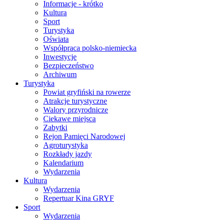
Informacje - krótko
Kultura
Sport
Turystyka
Oświata
Współpraca polsko-niemiecka
Inwestycje
Bezpieczeństwo
Archiwum
Turystyka
Powiat gryfiński na rowerze
Atrakcje turystyczne
Walory przyrodnicze
Ciekawe miejsca
Zabytki
Rejon Pamięci Narodowej
Agroturystyka
Rozkłady jazdy
Kalendarium
Wydarzenia
Kultura
Wydarzenia
Repertuar Kina GRYF
Sport
Wydarzenia