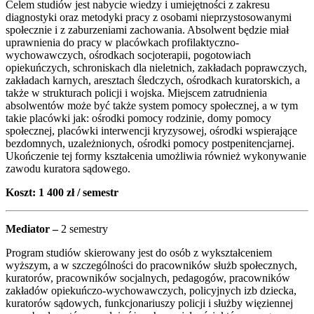
Celem studiów jest nabycie wiedzy i umiejętności z zakresu
diagnostyki oraz metodyki pracy z osobami nieprzystosowanymi
społecznie i z zaburzeniami zachowania. Absolwent będzie miał
uprawnienia do pracy w placówkach profilaktyczno-
wychowawczych, ośrodkach socjoterapii, pogotowiach
opiekuńczych, schroniskach dla nieletnich, zakładach poprawczych,
zakładach karnych, aresztach śledczych, ośrodkach kuratorskich, a
także w strukturach policji i wojska. Miejscem zatrudnienia
absolwentów może być także system pomocy społecznej, a w tym
takie placówki jak: ośrodki pomocy rodzinie, domy pomocy
społecznej, placówki interwencji kryzysowej, ośrodki wspierające
bezdomnych, uzależnionych, ośrodki pomocy postpenitencjarnej.
Ukończenie tej formy kształcenia umożliwia również wykonywanie
zawodu kuratora sądowego.
Koszt: 1 400 zł / semestr
Mediator –
2 semestry
Program studiów skierowany jest do osób z wykształceniem
wyższym, a w szczególności do pracowników służb społecznych,
kuratorów, pracowników socjalnych, pedagogów, pracowników
zakładów opiekuńczo-wychowawczych, policyjnych izb dziecka,
kuratorów sądowych, funkcjonariuszy policji i służby więziennej