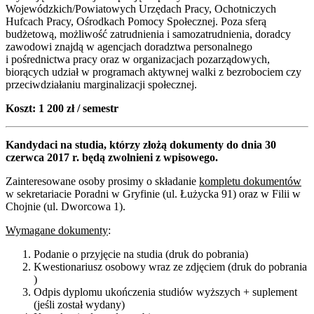
Wojewódzkich/Powiatowych Urzędach Pracy, Ochotniczych
Hufcach Pracy, Ośrodkach Pomocy Społecznej. Poza sferą
budżetową, możliwość zatrudnienia i samozatrudnienia, doradcy
zawodowi znajdą w agencjach doradztwa personalnego
i pośrednictwa pracy oraz w organizacjach pozarządowych,
biorących udział w programach aktywnej walki z bezrobociem czy
przeciwdziałaniu marginalizacji społecznej.
Koszt: 1 200 zł / semestr
Kandydaci na studia, którzy złożą dokumenty do dnia 30
czerwca 2017 r. będą zwolnieni z wpisowego.
Zainteresowane osoby prosimy o składanie
kompletu dokumentów
w sekretariacie Poradni w Gryfinie (ul. Łużycka 91) oraz w Filii w
Chojnie (ul. Dworcowa 1).
Wymagane dokumenty
:
Podanie o przyjęcie na studia (druk do pobrania)
Kwestionariusz osobowy wraz ze zdjęciem (druk do pobrania
)
Odpis dyplomu ukończenia studiów wyższych + suplement
(jeśli został wydany)