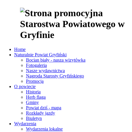
Home
Naturalnie Powiat Gryfiński
Bocian biały - nasza wizytówka
Fotogaleria
Nasze wydawnictwa
Nagroda Starosty Gryfińskiego
Promocja
O powiecie
Historia
Herb flaga
Gminy
Powiat dziś - mapa
Rozkłady jazdy
Biuletyn
Wydarzenia
Wydarzenia lokalne