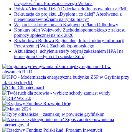
przyszłość” im. Profesora Jerzego Wilkina
Polsko-Niemiecki Dzień Dziecka z dofinansowaniem z FMP
Rekrutacja do projektu „Dyplom i co dalej? Absolwenci z
niepełnosprawnościami na rynku pracy”
Wsparcie szkół w ramach Krajowego Planu Odbudowy
Konkurs ofert Wojewody Zachodniopomorskiego z zakresu
pomocy społecznej na rok 2026
Rozbudowa Budowa Regionalnej Infrastruktury Informacji
Przestrzennej Woj. Zachodniopomorskiego
Aktualizacja: uchylenie strefy objętej zakażeniem HPAI na
ternie gmin Cedynia i Trzcińsko-Zdrój