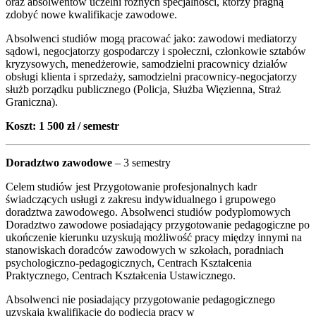
oraz absolwentów uczelni różnych specjalności, którzy pragną
zdobyć nowe kwalifikacje zawodowe.
Absolwenci studiów mogą pracować jako: zawodowi mediatorzy
sądowi, negocjatorzy gospodarczy i społeczni, członkowie sztabów
kryzysowych, menedżerowie, samodzielni pracownicy działów
obsługi klienta i sprzedaży, samodzielni pracownicy-negocjatorzy
służb porządku publicznego (Policja, Służba Więzienna, Straż
Graniczna).
Koszt: 1 500 zł / semestr
Doradztwo zawodowe
– 3 semestry
Celem studiów jest Przygotowanie profesjonalnych kadr
świadczących usługi z zakresu indywidualnego i grupowego
doradztwa zawodowego. Absolwenci studiów podyplomowych
Doradztwo zawodowe posiadający przygotowanie pedagogiczne po
ukończenie kierunku uzyskują możliwość pracy między innymi na
stanowiskach doradców zawodowych w szkołach, poradniach
psychologiczno-pedagogicznych, Centrach Kształcenia
Praktycznego, Centrach Kształcenia Ustawicznego.
Absolwenci nie posiadający przygotowanie pedagogicznego
uzyskają kwalifikacje do podjęcia pracy w