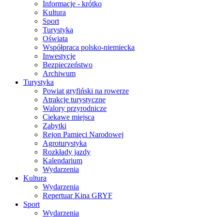
Informacje - krótko
Kultura
Sport
Turystyka
Oświata
Współpraca polsko-niemiecka
Inwestycje
Bezpieczeństwo
Archiwum
Turystyka
Powiat gryfiński na rowerze
Atrakcje turystyczne
Walory przyrodnicze
Ciekawe miejsca
Zabytki
Rejon Pamięci Narodowej
Agroturystyka
Rozkłady jazdy
Kalendarium
Wydarzenia
Kultura
Wydarzenia
Repertuar Kina GRYF
Sport
Wydarzenia