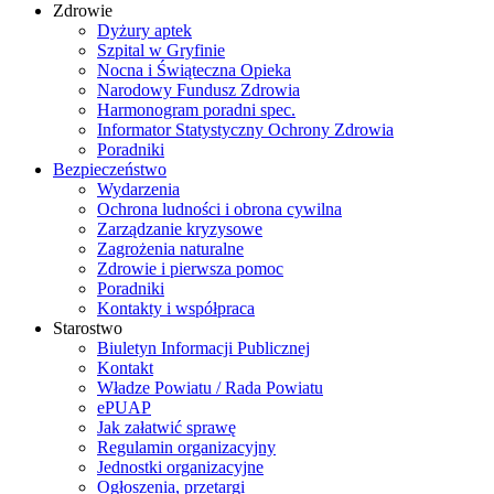
Zdrowie
Dyżury aptek
Szpital w Gryfinie
Nocna i Świąteczna Opieka
Narodowy Fundusz Zdrowia
Harmonogram poradni spec.
Informator Statystyczny Ochrony Zdrowia
Poradniki
Bezpieczeństwo
Wydarzenia
Ochrona ludności i obrona cywilna
Zarządzanie kryzysowe
Zagrożenia naturalne
Zdrowie i pierwsza pomoc
Poradniki
Kontakty i współpraca
Starostwo
Biuletyn Informacji Publicznej
Kontakt
Władze Powiatu / Rada Powiatu
ePUAP
Jak załatwić sprawę
Regulamin organizacyjny
Jednostki organizacyjne
Ogłoszenia, przetargi