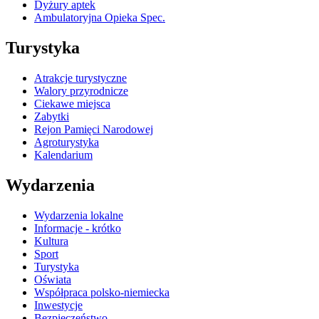
Dyżury aptek
Ambulatoryjna Opieka Spec.
Turystyka
Atrakcje turystyczne
Walory przyrodnicze
Ciekawe miejsca
Zabytki
Rejon Pamięci Narodowej
Agroturystyka
Kalendarium
Wydarzenia
Wydarzenia lokalne
Informacje - krótko
Kultura
Sport
Turystyka
Oświata
Współpraca polsko-niemiecka
Inwestycje
Bezpieczeństwo