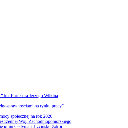
” im. Profesora Jerzego Wilkina
pełnosprawnościami na rynku pracy”
mocy społecznej na rok 2026
zestrzennej Woj. Zachodniopomorskiego
nie gmin Cedynia i Trzcińsko-Zdrój