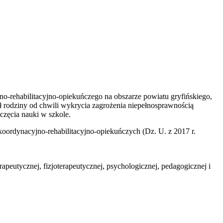
o-rehabilitacyjno-opiekuńczego na obszarze powiatu gryfińskiego,
rodziny od chwili wykrycia zagrożenia niepełnosprawnością
częcia nauki w szkole.
ordynacyjno-rehabilitacyjno-opiekuńczych (Dz. U. z 2017 r.
apeutycznej, fizjoterapeutycznej, psychologicznej, pedagogicznej i