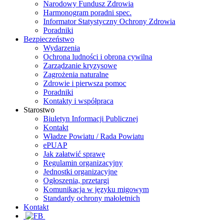
Narodowy Fundusz Zdrowia
Harmonogram poradni spec.
Informator Statystyczny Ochrony Zdrowia
Poradniki
Bezpieczeństwo
Wydarzenia
Ochrona ludności i obrona cywilna
Zarządzanie kryzysowe
Zagrożenia naturalne
Zdrowie i pierwsza pomoc
Poradniki
Kontakty i współpraca
Starostwo
Biuletyn Informacji Publicznej
Kontakt
Władze Powiatu / Rada Powiatu
ePUAP
Jak załatwić sprawę
Regulamin organizacyjny
Jednostki organizacyjne
Ogłoszenia, przetargi
Komunikacja w języku migowym
Standardy ochrony małoletnich
Kontakt