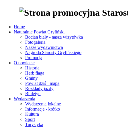
Home
Naturalnie Powiat Gryfiński
Bocian biały - nasza wizytówka
Fotogaleria
Nasze wydawnictwa
Nagroda Starosty Gryfińskiego
Promocja
O powiecie
Historia
Herb flaga
Gminy
Powiat dziś - mapa
Rozkłady jazdy
Biuletyn
Wydarzenia
Wydarzenia lokalne
Informacje - krótko
Kultura
Sport
Turystyka