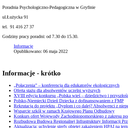
Poradnia Psychologiczno-Pedagogiczna w Gryfinie
ul.Łużycka 91
tel. 91 416 27 37
Godziny pracy poradni: od 7.30 do 15.30.
Informacje
Opublikowano: 06 maja 2022
Informacje - krótko
„Połączenia” – konferencja dla edukatorów ekologicznych
Oferta stażu dla absolwentów uczelni wyższych
XVIII edycja konkursu „Polska wieś – dziedzictwo i przyszłość
Polsko-Niemiecki Dzień Dziecka z dofinansowaniem z FMP
Rekrutacja do projektu „Dyplom i co dalej? Absolwenci z nie
Wsparcie szkół w ramach Krajowego Planu Odbudowy
Konkurs ofert Wojewody Zachodniopomorskiego z zakresu po
Rozbudowa Budowa Regionalnej Infrastruktury Informacji Pr
Aktualizacja: uchylenie strefy objętej zakażeniem HPAI na ter