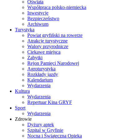
Oświata
Współpraca polsko-niemiecka
Inwestycje
Bezpieczeństwo
Archiwum
Turystyka
Powiat gryfiński na rowerze
Atrakcje turystyczne
Walory przyrodnicze
Ciekawe miejsca
Zabytki
Rejon Pamięci Narodowej
Agroturystyka
Rozkłady jazdy
Kalendarium
Wydarzenia
Kultura
Wydarzenia
Repertuar Kina GRYF
Sport
Wydarzenia
Zdrowie
Dyżury aptek
Szpital w Gryfinie
Nocna i Świąteczna Opieka