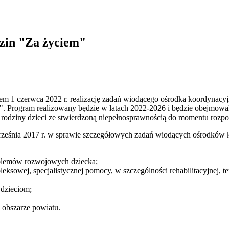
zin "Za życiem"
m 1 czerwca 2022 r. realizację zadań wiodącego ośrodka koordynacyjn
 Program realizowany będzie w latach 2022-2026 i będzie obejmował 
 rodziny dzieci ze stwierdzoną niepełnosprawnością do momentu rozpo
rześnia 2017 r. w sprawie szczegółowych zadań wiodących ośrodków ko
roblemów rozwojowych dziecka;
ksowej, specjalistycznej pomocy, w szczególności rehabilitacyjnej, ter
 dzieciom;
 obszarze powiatu.