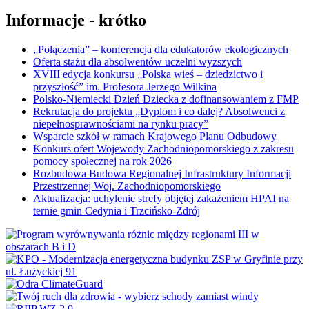
Informacje - krótko
„Połączenia” – konferencja dla edukatorów ekologicznych
Oferta stażu dla absolwentów uczelni wyższych
XVIII edycja konkursu „Polska wieś – dziedzictwo i
przyszłość” im. Profesora Jerzego Wilkina
Polsko-Niemiecki Dzień Dziecka z dofinansowaniem z FMP
Rekrutacja do projektu „Dyplom i co dalej? Absolwenci z
niepełnosprawnościami na rynku pracy”
Wsparcie szkół w ramach Krajowego Planu Odbudowy
Konkurs ofert Wojewody Zachodniopomorskiego z zakresu
pomocy społecznej na rok 2026
Rozbudowa Budowa Regionalnej Infrastruktury Informacji
Przestrzennej Woj. Zachodniopomorskiego
Aktualizacja: uchylenie strefy objętej zakażeniem HPAI na
ternie gmin Cedynia i Trzcińsko-Zdrój