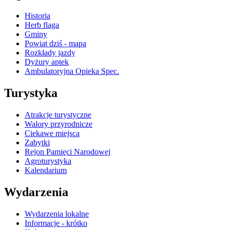
Historia
Herb flaga
Gminy
Powiat dziś - mapa
Rozkłady jazdy
Dyżury aptek
Ambulatoryjna Opieka Spec.
Turystyka
Atrakcje turystyczne
Walory przyrodnicze
Ciekawe miejsca
Zabytki
Rejon Pamięci Narodowej
Agroturystyka
Kalendarium
Wydarzenia
Wydarzenia lokalne
Informacje - krótko