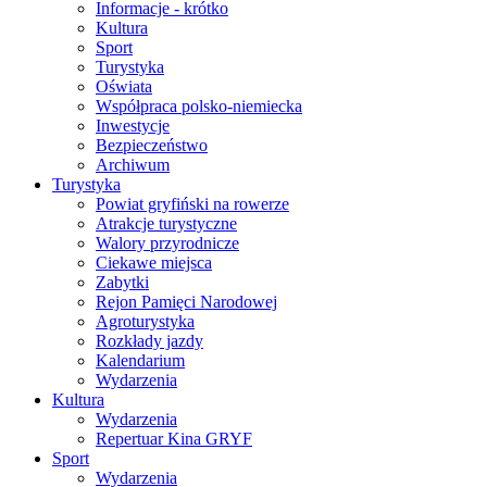
Informacje - krótko
Kultura
Sport
Turystyka
Oświata
Współpraca polsko-niemiecka
Inwestycje
Bezpieczeństwo
Archiwum
Turystyka
Powiat gryfiński na rowerze
Atrakcje turystyczne
Walory przyrodnicze
Ciekawe miejsca
Zabytki
Rejon Pamięci Narodowej
Agroturystyka
Rozkłady jazdy
Kalendarium
Wydarzenia
Kultura
Wydarzenia
Repertuar Kina GRYF
Sport
Wydarzenia