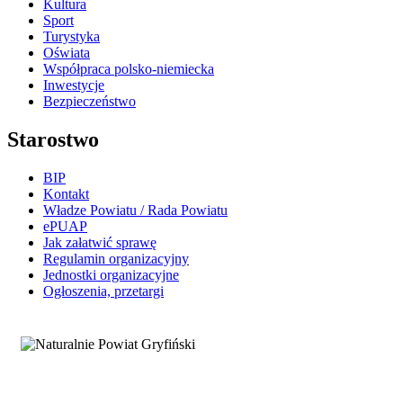
Kultura
Sport
Turystyka
Oświata
Współpraca polsko-niemiecka
Inwestycje
Bezpieczeństwo
Starostwo
BIP
Kontakt
Władze Powiatu / Rada Powiatu
ePUAP
Jak załatwić sprawę
Regulamin organizacyjny
Jednostki organizacyjne
Ogłoszenia, przetargi