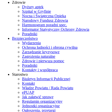
Zdrowie
Dyżury aptek
Szpital w Gryfinie
Nocna i Świąteczna Opieka
Narodowy Fundusz Zdrowia
Harmonogram poradni spec.
Informator Statystyczny Ochrony Zdrowia
Poradniki
Bezpieczeństwo
Wydarzenia
Ochrona ludności i obrona cywilna
Zarządzanie kryzysowe
Zagrożenia naturalne
Zdrowie i pierwsza pomoc
Poradniki
Kontakty i współpraca
Starostwo
Biuletyn Informacji Publicznej
Kontakt
Władze Powiatu / Rada Powiatu
ePUAP
Jak załatwić sprawę
Regulamin organizacyjny
Jednostki organizacyjne
Ogłoszenia, przetargi