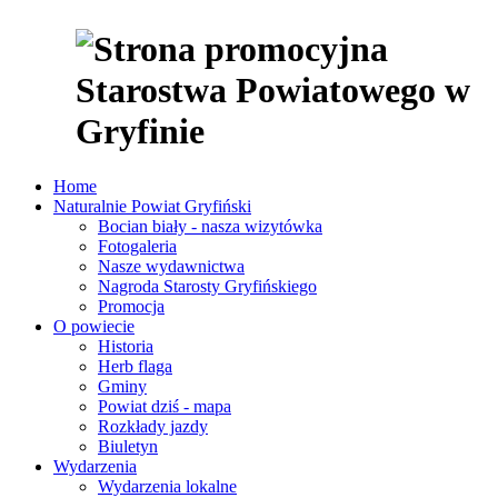
Home
Naturalnie Powiat Gryfiński
Bocian biały - nasza wizytówka
Fotogaleria
Nasze wydawnictwa
Nagroda Starosty Gryfińskiego
Promocja
O powiecie
Historia
Herb flaga
Gminy
Powiat dziś - mapa
Rozkłady jazdy
Biuletyn
Wydarzenia
Wydarzenia lokalne