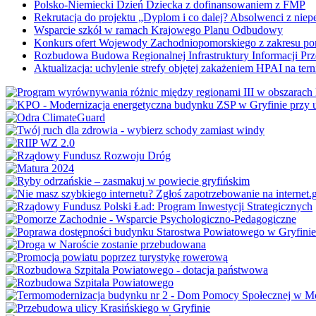
Polsko-Niemiecki Dzień Dziecka z dofinansowaniem z FMP
Rekrutacja do projektu „Dyplom i co dalej? Absolwenci z nie
Wsparcie szkół w ramach Krajowego Planu Odbudowy
Konkurs ofert Wojewody Zachodniopomorskiego z zakresu po
Rozbudowa Budowa Regionalnej Infrastruktury Informacji Pr
Aktualizacja: uchylenie strefy objętej zakażeniem HPAI na ter