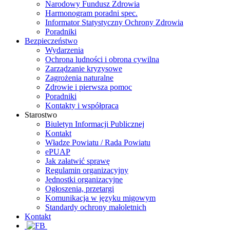
Narodowy Fundusz Zdrowia
Harmonogram poradni spec.
Informator Statystyczny Ochrony Zdrowia
Poradniki
Bezpieczeństwo
Wydarzenia
Ochrona ludności i obrona cywilna
Zarządzanie kryzysowe
Zagrożenia naturalne
Zdrowie i pierwsza pomoc
Poradniki
Kontakty i współpraca
Starostwo
Biuletyn Informacji Publicznej
Kontakt
Władze Powiatu / Rada Powiatu
ePUAP
Jak załatwić sprawę
Regulamin organizacyjny
Jednostki organizacyjne
Ogłoszenia, przetargi
Komunikacja w języku migowym
Standardy ochrony małoletnich
Kontakt