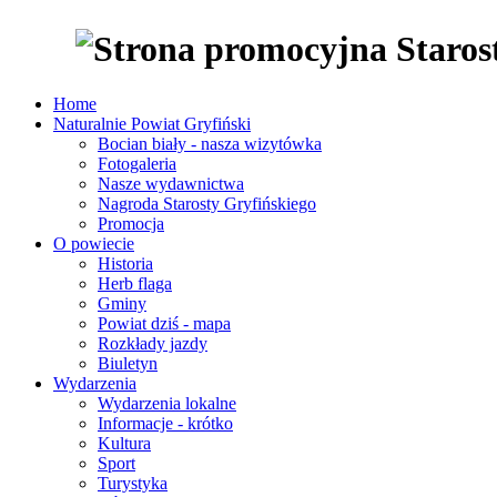
Home
Naturalnie Powiat Gryfiński
Bocian biały - nasza wizytówka
Fotogaleria
Nasze wydawnictwa
Nagroda Starosty Gryfińskiego
Promocja
O powiecie
Historia
Herb flaga
Gminy
Powiat dziś - mapa
Rozkłady jazdy
Biuletyn
Wydarzenia
Wydarzenia lokalne
Informacje - krótko
Kultura
Sport
Turystyka