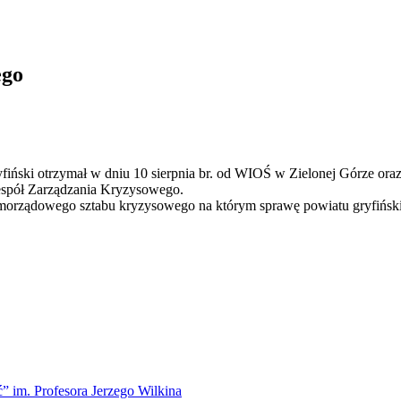
ego
yfiński otrzymał w dniu 10 sierpnia br. od WIOŚ w Zielonej Górze oraz
espół Zarządzania Kryzysowego.
samorządowego sztabu kryzysowego na którym sprawę powiatu gryfińsk
” im. Profesora Jerzego Wilkina