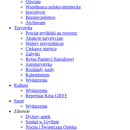
Oświata
Współpraca polsko-niemiecka
Inwestycje
Bezpieczeństwo
Archiwum
Turystyka
Powiat gryfiński na rowerze
Atrakcje turystyczne
Walory przyrodnicze
Ciekawe miejsca
Zabytki
Rejon Pamięci Narodowej
Agroturystyka
Rozkłady jazdy
Kalendarium
Wydarzenia
Kultura
Wydarzenia
Repertuar Kina GRYF
Sport
Wydarzenia
Zdrowie
Dyżury aptek
Szpital w Gryfinie
Nocna i Świąteczna Opieka