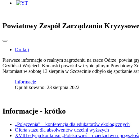
Powiatowy Zespół Zarządzania Kryzysow
Drukuj
Pierwsze informacje o realnym zagrożeniu na rzece Odrze, powiat gr
Gryfiński Wojciech Konarski powołał w trybie pilnym Powiatowy Z
Natomiast w sobotę 13 sierpnia w Szczecinie odbyło się spotkanie 
Informacje
Opublikowano: 23 sierpnia 2022
Informacje - krótko
„Połączenia” – konferencja dla edukatorów ekologicznych
Oferta stażu dla absolwentów uczelni wyższych
XVIII edycja konkursu „Polska wieś – dziedzictwo i przyszłość