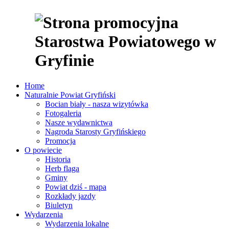
Home
Naturalnie Powiat Gryfiński
Bocian biały - nasza wizytówka
Fotogaleria
Nasze wydawnictwa
Nagroda Starosty Gryfińskiego
Promocja
O powiecie
Historia
Herb flaga
Gminy
Powiat dziś - mapa
Rozkłady jazdy
Biuletyn
Wydarzenia
Wydarzenia lokalne