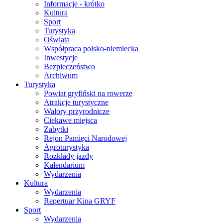
Informacje - krótko
Kultura
Sport
Turystyka
Oświata
Współpraca polsko-niemiecka
Inwestycje
Bezpieczeństwo
Archiwum
Turystyka
Powiat gryfiński na rowerze
Atrakcje turystyczne
Walory przyrodnicze
Ciekawe miejsca
Zabytki
Rejon Pamięci Narodowej
Agroturystyka
Rozkłady jazdy
Kalendarium
Wydarzenia
Kultura
Wydarzenia
Repertuar Kina GRYF
Sport
Wydarzenia