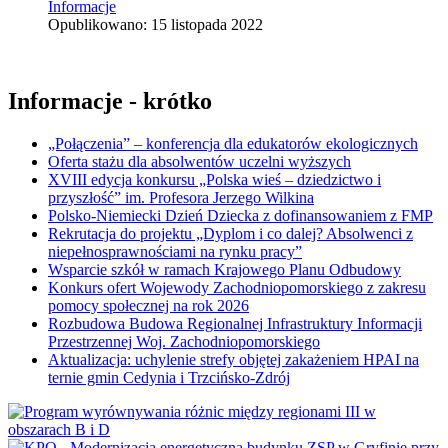
Informacje
Opublikowano: 15 listopada 2022
Informacje - krótko
„Połączenia” – konferencja dla edukatorów ekologicznych
Oferta stażu dla absolwentów uczelni wyższych
XVIII edycja konkursu „Polska wieś – dziedzictwo i
przyszłość” im. Profesora Jerzego Wilkina
Polsko-Niemiecki Dzień Dziecka z dofinansowaniem z FMP
Rekrutacja do projektu „Dyplom i co dalej? Absolwenci z
niepełnosprawnościami na rynku pracy”
Wsparcie szkół w ramach Krajowego Planu Odbudowy
Konkurs ofert Wojewody Zachodniopomorskiego z zakresu
pomocy społecznej na rok 2026
Rozbudowa Budowa Regionalnej Infrastruktury Informacji
Przestrzennej Woj. Zachodniopomorskiego
Aktualizacja: uchylenie strefy objętej zakażeniem HPAI na
ternie gmin Cedynia i Trzcińsko-Zdrój