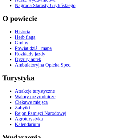
Nagroda Starosty Gryfińskiego
O powiecie
Historia
Herb flaga
Gminy
Powiat dziś - mapa
Rozkłady jazdy
Dyżury aptek
Ambulatoryjna Opieka Spec.
Turystyka
Atrakcje turystyczne
Walory przyrodnicze
Ciekawe miejsca
Zabytki
Rejon Pamięci Narodowej
Agroturystyka
Kalendarium
Wydarzenia