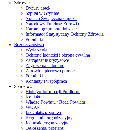
Zdrowie
Dyżury aptek
Szpital w Gryfinie
Nocna i Świąteczna Opieka
Narodowy Fundusz Zdrowia
Harmonogram poradni spec.
Informator Statystyczny Ochrony Zdrowia
Poradniki
Bezpieczeństwo
Wydarzenia
Ochrona ludności i obrona cywilna
Zarządzanie kryzysowe
Zagrożenia naturalne
Zdrowie i pierwsza pomoc
Poradniki
Kontakty i współpraca
Starostwo
Biuletyn Informacji Publicznej
Kontakt
Władze Powiatu / Rada Powiatu
ePUAP
Jak załatwić sprawę
Regulamin organizacyjny
Jednostki organizacyjne
Ogłoszenia, przetargi