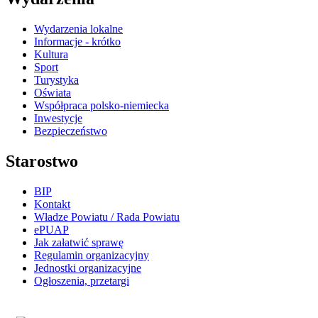
Wydarzenia lokalne
Informacje - krótko
Kultura
Sport
Turystyka
Oświata
Współpraca polsko-niemiecka
Inwestycje
Bezpieczeństwo
Starostwo
BIP
Kontakt
Władze Powiatu / Rada Powiatu
ePUAP
Jak załatwić sprawę
Regulamin organizacyjny
Jednostki organizacyjne
Ogłoszenia, przetargi