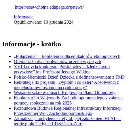
https://soswchojna.edupage.org/news/
Informacje
Opublikowano: 10 grudnia 2024
Informacje - krótko
„Połączenia” – konferencja dla edukatorów ekologicznych
Oferta stażu dla absolwentów uczelni wyższych
XVIII edycja konkursu „Polska wieś – dziedzictwo i
przyszłość” im. Profesora Jerzego Wilkina
Polsko-Niemiecki Dzień Dziecka z dofinansowaniem z FMP
Rekrutacja do projektu „Dyplom i co dalej? Absolwenci z
niepełnosprawnościami na rynku pracy”
Wsparcie szkół w ramach Krajowego Planu Odbudowy
Konkurs ofert Wojewody Zachodniopomorskiego z zakresu
pomocy społecznej na rok 2026
Rozbudowa Budowa Regionalnej Infrastruktury Informacji
Przestrzennej Woj. Zachodniopomorskiego
Aktualizacja: uchylenie strefy objętej zakażeniem HPAI na
ternie gmin Cedynia i Trzcińsko-Zdrój