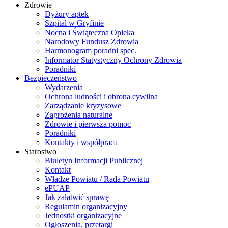
Zdrowie
Dyżury aptek
Szpital w Gryfinie
Nocna i Świąteczna Opieka
Narodowy Fundusz Zdrowia
Harmonogram poradni spec.
Informator Statystyczny Ochrony Zdrowia
Poradniki
Bezpieczeństwo
Wydarzenia
Ochrona ludności i obrona cywilna
Zarządzanie kryzysowe
Zagrożenia naturalne
Zdrowie i pierwsza pomoc
Poradniki
Kontakty i współpraca
Starostwo
Biuletyn Informacji Publicznej
Kontakt
Władze Powiatu / Rada Powiatu
ePUAP
Jak załatwić sprawę
Regulamin organizacyjny
Jednostki organizacyjne
Ogłoszenia, przetargi