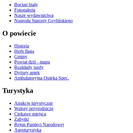
Bocian biały
Fotogaleria
Nasze wydawnictwa
Nagroda Starosty Gryfińskiego
O powiecie
Historia
Herb flaga
Gminy
Powiat dziś - mapa
Rozkłady jazdy
Dyżury aptek
Ambulatoryjna Opieka Spec.
Turystyka
Atrakcje turystyczne
Walory przyrodnicze
Ciekawe miejsca
Zabytki
Rejon Pamięci Narodowej
Agroturystyka