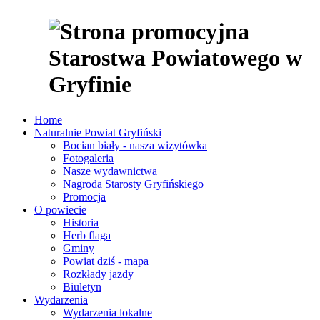
Home
Naturalnie Powiat Gryfiński
Bocian biały - nasza wizytówka
Fotogaleria
Nasze wydawnictwa
Nagroda Starosty Gryfińskiego
Promocja
O powiecie
Historia
Herb flaga
Gminy
Powiat dziś - mapa
Rozkłady jazdy
Biuletyn
Wydarzenia
Wydarzenia lokalne