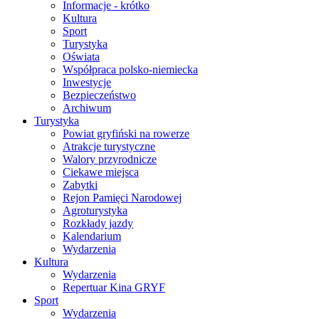
Informacje - krótko
Kultura
Sport
Turystyka
Oświata
Współpraca polsko-niemiecka
Inwestycje
Bezpieczeństwo
Archiwum
Turystyka
Powiat gryfiński na rowerze
Atrakcje turystyczne
Walory przyrodnicze
Ciekawe miejsca
Zabytki
Rejon Pamięci Narodowej
Agroturystyka
Rozkłady jazdy
Kalendarium
Wydarzenia
Kultura
Wydarzenia
Repertuar Kina GRYF
Sport
Wydarzenia