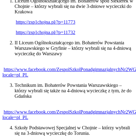
Liceum Ogólnokształcącego im. Bohaterów spod Siekierek w
Chojnie – którzy wybrali się na dwie 3-dniowe wycieczki do
Krakowa
https://zsp1chojna.pl/?p=11773
https://zsp1chojna.pl/?p=11732
II Liceum Ogólnokształcącego im. Bohaterów Powstania
Warszawskiego w Gryfinie – którzy wybrali się na 4-dniową
wycieczkę do Warszawy
https://www.facebook.com/ZespolSzkolPonadgimnazjalnychNr2WGr
locale=pl_PL
Technikum im. Bohaterów Powstania Warszawskiego –
którzy wybrali się także na 4-dniową wycieczkę z tym, że do
Gdańska
https://www.facebook.com/ZespolSzkolPonadgimnazjalnychNr2WGr
locale=pl_PL
Szkoły Podstawowej Specjalnej w Chojnie – którzy wybrali
się na 3-dniową wycieczkę do Torunia.