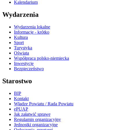
Kalendarium
Wydarzenia
Wydarzenia lokalne
Informacje - krótko
Kultura
Sport
Turystyka
Oświata
Współpraca polsko-niemiecka
Inwestycje
Bezpieczeństwo
Starostwo
BIP
Kontakt
Władze Powiatu / Rada Powiatu
ePUAP
Jak załatwić sprawę
Regulamin organizacyjny
Jednostki organizacyjne
Ogłoszenia, przetargi