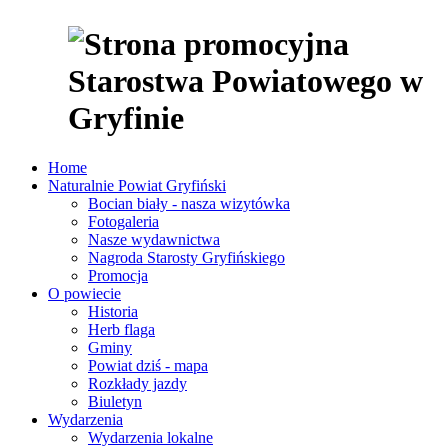
Home
Naturalnie Powiat Gryfiński
Bocian biały - nasza wizytówka
Fotogaleria
Nasze wydawnictwa
Nagroda Starosty Gryfińskiego
Promocja
O powiecie
Historia
Herb flaga
Gminy
Powiat dziś - mapa
Rozkłady jazdy
Biuletyn
Wydarzenia
Wydarzenia lokalne