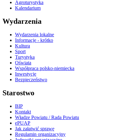
Agroturystyka
Kalendarium
Wydarzenia
Wydarzenia lokalne
Informacje - krótko
Kultura
Sport
Turystyka
Oświata
Współpraca polsko-niemiecka
Inwestycje
Bezpieczeństwo
Starostwo
BIP
Kontakt
Władze Powiatu / Rada Powiatu
ePUAP
Jak załatwić sprawę
Regulamin organizacyjny
Jednostki organizacyjne