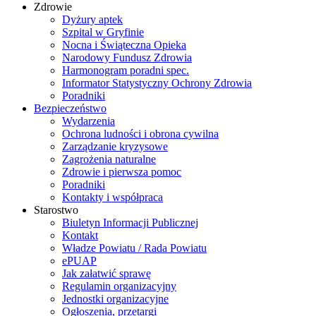
Zdrowie
Dyżury aptek
Szpital w Gryfinie
Nocna i Świąteczna Opieka
Narodowy Fundusz Zdrowia
Harmonogram poradni spec.
Informator Statystyczny Ochrony Zdrowia
Poradniki
Bezpieczeństwo
Wydarzenia
Ochrona ludności i obrona cywilna
Zarządzanie kryzysowe
Zagrożenia naturalne
Zdrowie i pierwsza pomoc
Poradniki
Kontakty i współpraca
Starostwo
Biuletyn Informacji Publicznej
Kontakt
Władze Powiatu / Rada Powiatu
ePUAP
Jak załatwić sprawę
Regulamin organizacyjny
Jednostki organizacyjne
Ogłoszenia, przetargi