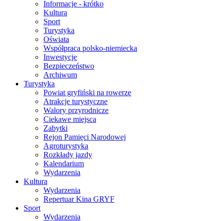
Informacje - krótko
Kultura
Sport
Turystyka
Oświata
Współpraca polsko-niemiecka
Inwestycje
Bezpieczeństwo
Archiwum
Turystyka
Powiat gryfiński na rowerze
Atrakcje turystyczne
Walory przyrodnicze
Ciekawe miejsca
Zabytki
Rejon Pamięci Narodowej
Agroturystyka
Rozkłady jazdy
Kalendarium
Wydarzenia
Kultura
Wydarzenia
Repertuar Kina GRYF
Sport
Wydarzenia