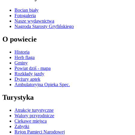
Bocian biały
Fotogaleria
Nasze wydawnictwa
Nagroda Starosty Gryfińskiego
O powiecie
Historia
Herb flaga
Gminy
Powiat dziś - mapa
Rozkłady jazdy
Dyżury aptek
Ambulatoryjna Opieka Spec.
Turystyka
Atrakcje turystyczne
Walory przyrodnicze
Ciekawe miejsca
Zabytki
Rejon Pamięci Narodowej