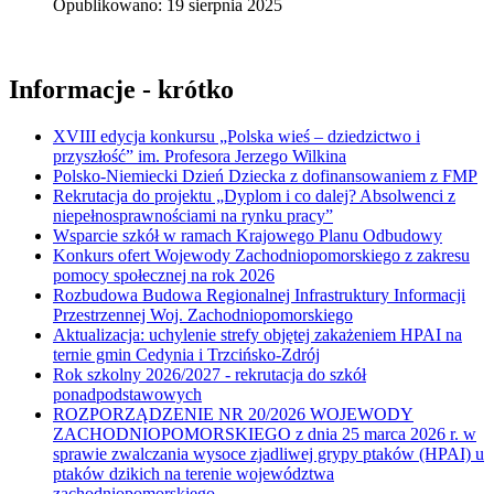
Opublikowano: 19 sierpnia 2025
Informacje - krótko
XVIII edycja konkursu „Polska wieś – dziedzictwo i
przyszłość” im. Profesora Jerzego Wilkina
Polsko-Niemiecki Dzień Dziecka z dofinansowaniem z FMP
Rekrutacja do projektu „Dyplom i co dalej? Absolwenci z
niepełnosprawnościami na rynku pracy”
Wsparcie szkół w ramach Krajowego Planu Odbudowy
Konkurs ofert Wojewody Zachodniopomorskiego z zakresu
pomocy społecznej na rok 2026
Rozbudowa Budowa Regionalnej Infrastruktury Informacji
Przestrzennej Woj. Zachodniopomorskiego
Aktualizacja: uchylenie strefy objętej zakażeniem HPAI na
ternie gmin Cedynia i Trzcińsko-Zdrój
Rok szkolny 2026/2027 - rekrutacja do szkół
ponadpodstawowych
ROZPORZĄDZENIE NR 20/2026 WOJEWODY
ZACHODNIOPOMORSKIEGO z dnia 25 marca 2026 r. w
sprawie zwalczania wysoce zjadliwej grypy ptaków (HPAI) u
ptaków dzikich na terenie województwa
zachodniopomorskiego