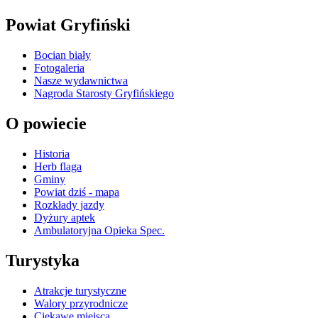
Powiat Gryfiński
Bocian biały
Fotogaleria
Nasze wydawnictwa
Nagroda Starosty Gryfińskiego
O powiecie
Historia
Herb flaga
Gminy
Powiat dziś - mapa
Rozkłady jazdy
Dyżury aptek
Ambulatoryjna Opieka Spec.
Turystyka
Atrakcje turystyczne
Walory przyrodnicze
Ciekawe miejsca