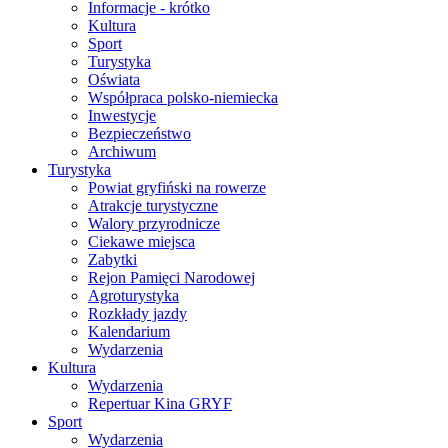
Informacje - krótko
Kultura
Sport
Turystyka
Oświata
Współpraca polsko-niemiecka
Inwestycje
Bezpieczeństwo
Archiwum
Turystyka
Powiat gryfiński na rowerze
Atrakcje turystyczne
Walory przyrodnicze
Ciekawe miejsca
Zabytki
Rejon Pamięci Narodowej
Agroturystyka
Rozkłady jazdy
Kalendarium
Wydarzenia
Kultura
Wydarzenia
Repertuar Kina GRYF
Sport
Wydarzenia