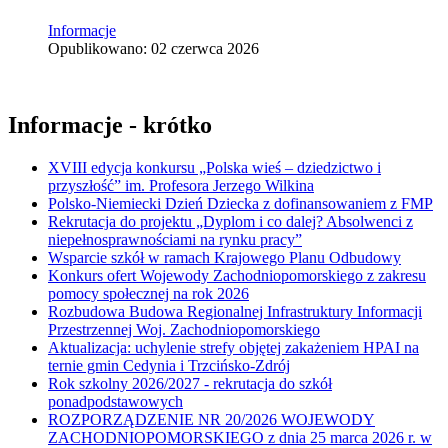
Informacje
Opublikowano: 02 czerwca 2026
Informacje - krótko
XVIII edycja konkursu „Polska wieś – dziedzictwo i
przyszłość” im. Profesora Jerzego Wilkina
Polsko-Niemiecki Dzień Dziecka z dofinansowaniem z FMP
Rekrutacja do projektu „Dyplom i co dalej? Absolwenci z
niepełnosprawnościami na rynku pracy”
Wsparcie szkół w ramach Krajowego Planu Odbudowy
Konkurs ofert Wojewody Zachodniopomorskiego z zakresu
pomocy społecznej na rok 2026
Rozbudowa Budowa Regionalnej Infrastruktury Informacji
Przestrzennej Woj. Zachodniopomorskiego
Aktualizacja: uchylenie strefy objętej zakażeniem HPAI na
ternie gmin Cedynia i Trzcińsko-Zdrój
Rok szkolny 2026/2027 - rekrutacja do szkół
ponadpodstawowych
ROZPORZĄDZENIE NR 20/2026 WOJEWODY
ZACHODNIOPOMORSKIEGO z dnia 25 marca 2026 r. w