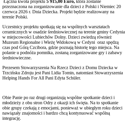
Łączna kwota projektu
5 915,00 Euro,
która zostanie
przeznaczona na zorganizowanie dla dzieci z Polski i Niemiec 20
czerwca 2026 r. Dnia Dziecka.
Projekt będzie realizowany na
terenie Polski.
Uczestnicy projektu spotkają się na wspólnych warsztatach
ceramicznych w osadzie średniowiecznej na terenie gminy Cedynia
w miejscowości Lubiechów Dolny. Dzieci zwiedzą również
Muzeum Regionalne i Wieżę Widokową w Cedyni oraz spędzą
czas pod Górą Czcibora, gdzie poznają historię tego miejsca. Na
polanie u podnóża pomnika, zostaną zorganizowane gry i zabawy
średniowieczne.
Prezesem Stowarzyszenia Na Rzecz Dzieci z Domu Dziecka w
Trzcińsku Zdroju jest Pani Lidia Tomin, natomiast Stowarzyszenia
Helping Hands For All Pani Edyta Schüler.
Obie Panie po raz drugi organizują wspólne spotkanie dzieci i
młodzieży z obu stron Odry z okazji ich święta. Na to spotkanie
obie grupy czekają z emocjami, ponieważ w ubiegłym roku dzieci
nawiązały znajomości i bardzo chcą kontynuować wspólną
integrację.