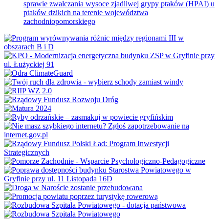
sprawie zwalczania wysoce zjadliwej grypy ptaków (HPAI) u
ptaków dzikich na terenie województwa
zachodniopomorskiego