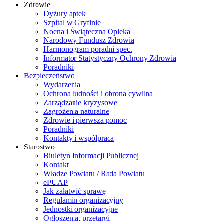
Zdrowie
Dyżury aptek
Szpital w Gryfinie
Nocna i Świąteczna Opieka
Narodowy Fundusz Zdrowia
Harmonogram poradni spec.
Informator Statystyczny Ochrony Zdrowia
Poradniki
Bezpieczeństwo
Wydarzenia
Ochrona ludności i obrona cywilna
Zarządzanie kryzysowe
Zagrożenia naturalne
Zdrowie i pierwsza pomoc
Poradniki
Kontakty i współpraca
Starostwo
Biuletyn Informacji Publicznej
Kontakt
Władze Powiatu / Rada Powiatu
ePUAP
Jak załatwić sprawę
Regulamin organizacyjny
Jednostki organizacyjne
Ogłoszenia, przetargi