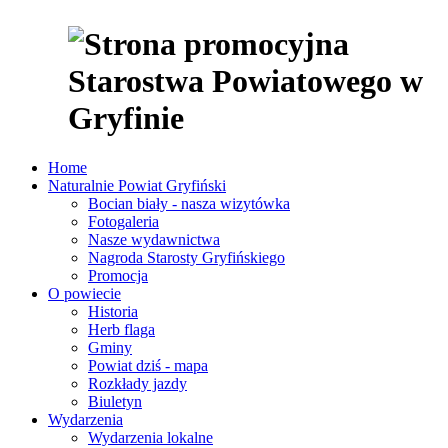
Home
Naturalnie Powiat Gryfiński
Bocian biały - nasza wizytówka
Fotogaleria
Nasze wydawnictwa
Nagroda Starosty Gryfińskiego
Promocja
O powiecie
Historia
Herb flaga
Gminy
Powiat dziś - mapa
Rozkłady jazdy
Biuletyn
Wydarzenia
Wydarzenia lokalne