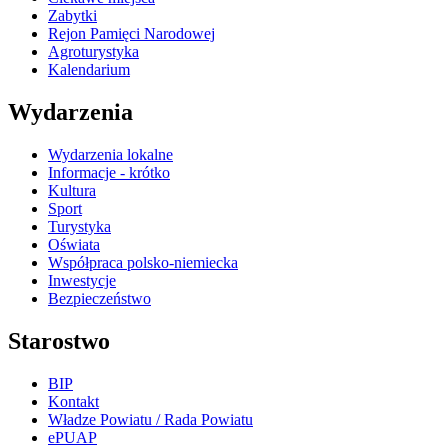
Zabytki
Rejon Pamięci Narodowej
Agroturystyka
Kalendarium
Wydarzenia
Wydarzenia lokalne
Informacje - krótko
Kultura
Sport
Turystyka
Oświata
Współpraca polsko-niemiecka
Inwestycje
Bezpieczeństwo
Starostwo
BIP
Kontakt
Władze Powiatu / Rada Powiatu
ePUAP