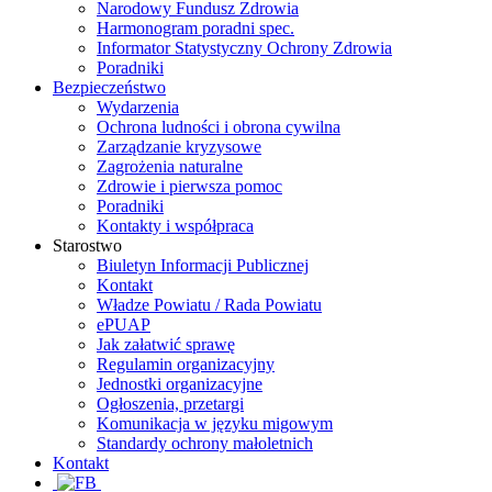
Narodowy Fundusz Zdrowia
Harmonogram poradni spec.
Informator Statystyczny Ochrony Zdrowia
Poradniki
Bezpieczeństwo
Wydarzenia
Ochrona ludności i obrona cywilna
Zarządzanie kryzysowe
Zagrożenia naturalne
Zdrowie i pierwsza pomoc
Poradniki
Kontakty i współpraca
Starostwo
Biuletyn Informacji Publicznej
Kontakt
Władze Powiatu / Rada Powiatu
ePUAP
Jak załatwić sprawę
Regulamin organizacyjny
Jednostki organizacyjne
Ogłoszenia, przetargi
Komunikacja w języku migowym
Standardy ochrony małoletnich
Kontakt