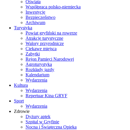
Oświata
Współpraca polsko-niemiecka
Inwestycje
Bezpieczeństwo
Archiwum
Turystyka
Powiat gryfiński na rowerze
Atrakcje turystyczne
Walory przyrodnicze
Ciekawe miejsca
Zabytki
Rejon Pamięci Narodowej
Agroturystyka
Rozkłady jazdy
Kalendarium
Wydarzenia
Kultura
Wydarzenia
Repertuar Kina GRYF
Sport
Wydarzenia
Zdrowie
Dyżury aptek
Szpital w Gryfinie
Nocna i Świąteczna Opieka