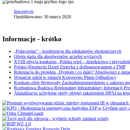
Inwestycje
Opublikowano: 30 marca 2020
Informacje - krótko
„Połączenia” – konferencja dla edukatorów ekologicznych
Oferta stażu dla absolwentów uczelni wyższych
XVIII edycja konkursu „Polska wieś – dziedzictwo i przyszłość
Polsko-Niemiecki Dzień Dziecka z dofinansowaniem z FMP
Rekrutacja do projektu „Dyplom i co dalej? Absolwenci z nie
Wsparcie szkół w ramach Krajowego Planu Odbudowy
Konkurs ofert Wojewody Zachodniopomorskiego z zakresu po
Rozbudowa Budowa Regionalnej Infrastruktury Informacji Pr
Aktualizacja: uchylenie strefy objętej zakażeniem HPAI na ter