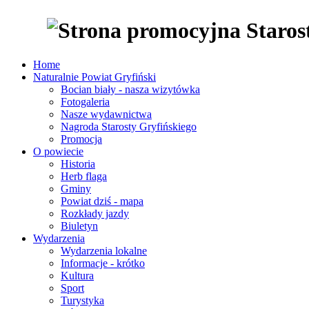
Home
Naturalnie Powiat Gryfiński
Bocian biały - nasza wizytówka
Fotogaleria
Nasze wydawnictwa
Nagroda Starosty Gryfińskiego
Promocja
O powiecie
Historia
Herb flaga
Gminy
Powiat dziś - mapa
Rozkłady jazdy
Biuletyn
Wydarzenia
Wydarzenia lokalne
Informacje - krótko
Kultura
Sport
Turystyka