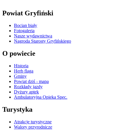
Powiat Gryfiński
Bocian biały
Fotogaleria
Nasze wydawnictwa
Nagroda Starosty Gryfińskiego
O powiecie
Historia
Herb flaga
Gminy
Powiat dziś - mapa
Rozkłady jazdy
Dyżury aptek
Ambulatoryjna Opieka Spec.
Turystyka
Atrakcje turystyczne
Walory przyrodnicze