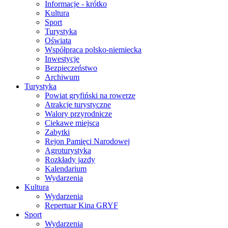
Informacje - krótko
Kultura
Sport
Turystyka
Oświata
Współpraca polsko-niemiecka
Inwestycje
Bezpieczeństwo
Archiwum
Turystyka
Powiat gryfiński na rowerze
Atrakcje turystyczne
Walory przyrodnicze
Ciekawe miejsca
Zabytki
Rejon Pamięci Narodowej
Agroturystyka
Rozkłady jazdy
Kalendarium
Wydarzenia
Kultura
Wydarzenia
Repertuar Kina GRYF
Sport
Wydarzenia