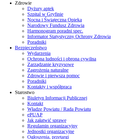
Zdrowie
Dyżury aptek
Szpital w Gryfinie
Nocna i Świąteczna Opieka
Narodowy Fundusz Zdrowia
Harmonogram poradni spec.
Informator Statystyczny Ochrony Zdrowia
Poradniki
Bezpieczeństwo
Wydarzenia
Ochrona ludności i obrona cywilna
Zarządzanie kryzysowe
Zagrożenia naturalne
Zdrowie i pierwsza pomoc
Poradniki
Kontakty i współpraca
Starostwo
Biuletyn Informacji Publicznej
Kontakt
Władze Powiatu / Rada Powiatu
ePUAP
Jak załatwić sprawę
Regulamin organizacyjny
Jednostki organizacyjne
Ogłoszenia, przetargi