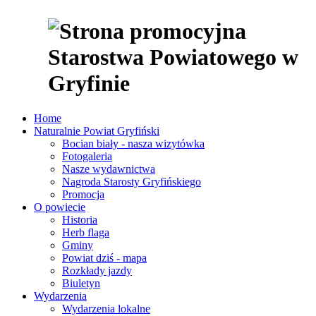
Home
Naturalnie Powiat Gryfiński
Bocian biały - nasza wizytówka
Fotogaleria
Nasze wydawnictwa
Nagroda Starosty Gryfińskiego
Promocja
O powiecie
Historia
Herb flaga
Gminy
Powiat dziś - mapa
Rozkłady jazdy
Biuletyn
Wydarzenia
Wydarzenia lokalne