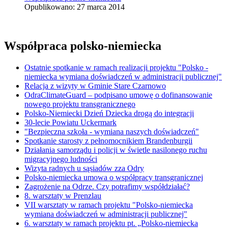
Opublikowano: 27 marca 2014
Współpraca polsko-niemiecka
Ostatnie spotkanie w ramach realizacji projektu "Polsko -
niemiecka wymiana doświadczeń w administracji publicznej"
Relacja z wizyty w Gminie Stare Czarnowo
OdraClimateGuard – podpisano umowę o dofinansowanie
nowego projektu transgranicznego
Polsko-Niemiecki Dzień Dziecka drogą do integracji
30-lecie Powiatu Uckermark
"Bezpieczna szkoła - wymiana naszych doświadczeń"
Spotkanie starosty z pełnomocnikiem Brandenburgii
Działania samorządu i policji w świetle nasilonego ruchu
migracyjnego ludności
Wizyta radnych u sąsiadów zza Odry
Polsko-niemiecka umowa o współpracy transgranicznej
Zagrożenie na Odrze. Czy potrafimy współdziałać?
8. warsztaty w Prenzlau
VII warsztaty w ramach projektu "Polsko-niemiecka
wymiana doświadczeń w administracji publicznej"
6. warsztaty w ramach projektu pt. „Polsko-niemiecka