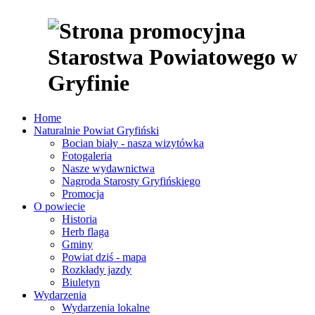
Home
Naturalnie Powiat Gryfiński
Bocian biały - nasza wizytówka
Fotogaleria
Nasze wydawnictwa
Nagroda Starosty Gryfińskiego
Promocja
O powiecie
Historia
Herb flaga
Gminy
Powiat dziś - mapa
Rozkłady jazdy
Biuletyn
Wydarzenia
Wydarzenia lokalne