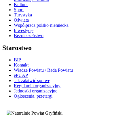
Kultura
Sport
Turystyka
Oświata
Współpraca polsko-niemiecka
Inwestycje
Bezpieczeństwo
Starostwo
BIP
Kontakt
Władze Powiatu / Rada Powiatu
ePUAP
Jak załatwić sprawę
Regulamin organizacyjny
Jednostki organizacyjne
Ogłoszenia, przetargi