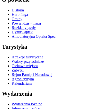
Historia
Herb flaga
Gminy
Powiat dziś - mapa
Rozkłady jazdy
Dyżury aptek
Ambulatoryjna Opieka Spec.
Turystyka
Atrakcje turystyczne
Walory przyrodnicze
Ciekawe miejsca
Zabytki
Rejon Pamięci Narodowej
Agroturystyka
Kalendarium
Wydarzenia
Wydarzenia lokalne
Informacje - krótko