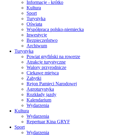
Informacje - krótko
Kultura
Sport
Turystyka
Oświata
Współpraca polsko-niemiecka
Inwestycje
Bezpieczeństwo
Archiwum
Turystyka
Powiat gryfiński na rowerze
Atrakcje turystyczne
Walory przyrodnicze
Ciekawe miejsca
Zabytki
Rejon Pamięci Narodowej
Agroturystyka
Rozkłady jazdy
Kalendarium
Wydarzenia
Kultura
Wydarzenia
Repertuar Kina GRYF
Sport
Wydarzenia