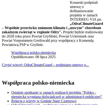
Konarski podpisali
umowę o
dofinansowanie
projektu w ramach
INTERREG VIA pn.
„OdraClimateGuard
– Wspólnie przeciwko zmianom klimatu i „nowym" chorobom
zakaźnym zwierząt w regionie Odry".
Projekt będzie realizowany
do 2028 roku przez Powiat Gryfiński, Powiat Uckermark oraz
Powiat Vorpommern Greifswald przy współpracy z Komendą
Powiatową PSP w Gryfinie.
Współpraca polsko-niemiecka
Opublikowano: 08 lipca 2025
Czytaj więcej: OdraClimateGuard – podpisano umowę o...
Współpraca polsko-niemiecka
Ostatnie spotkanie w ramach realizacji projektu "Polsko -
niemiecka wymiana doświadczeń w administracji publicznej"
Relacja z wizyty w Gminie Stare Czarnowo