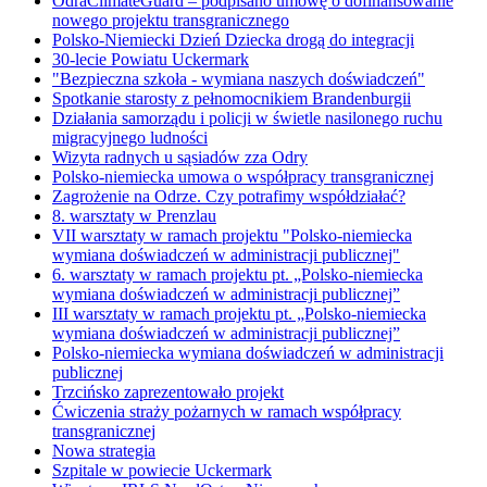
OdraClimateGuard – podpisano umowę o dofinansowanie
nowego projektu transgranicznego
Polsko-Niemiecki Dzień Dziecka drogą do integracji
30-lecie Powiatu Uckermark
"Bezpieczna szkoła - wymiana naszych doświadczeń"
Spotkanie starosty z pełnomocnikiem Brandenburgii
Działania samorządu i policji w świetle nasilonego ruchu
migracyjnego ludności
Wizyta radnych u sąsiadów zza Odry
Polsko-niemiecka umowa o współpracy transgranicznej
Zagrożenie na Odrze. Czy potrafimy współdziałać?
8. warsztaty w Prenzlau
VII warsztaty w ramach projektu "Polsko-niemiecka
wymiana doświadczeń w administracji publicznej"
6. warsztaty w ramach projektu pt. „Polsko-niemiecka
wymiana doświadczeń w administracji publicznej”
III warsztaty w ramach projektu pt. „Polsko-niemiecka
wymiana doświadczeń w administracji publicznej”
Polsko-niemiecka wymiana doświadczeń w administracji
publicznej
Trzcińsko zaprezentowało projekt
Ćwiczenia straży pożarnych w ramach współpracy
transgranicznej
Nowa strategia
Szpitale w powiecie Uckermark