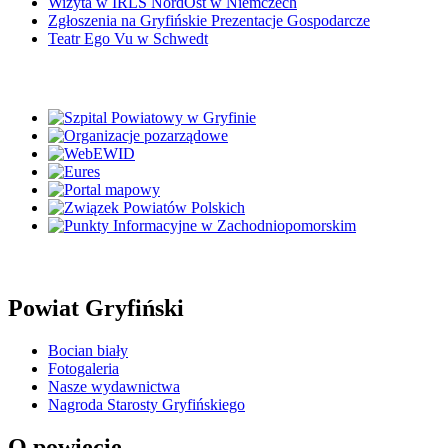
Wizyta w IRLS NordOst w Niemczech
Zgłoszenia na Gryfińskie Prezentacje Gospodarcze
Teatr Ego Vu w Schwedt
Powiat Gryfiński
Bocian biały
Fotogaleria
Nasze wydawnictwa
Nagroda Starosty Gryfińskiego
O powiecie