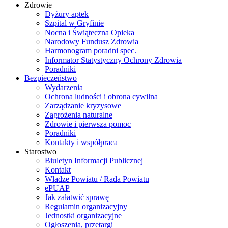
Zdrowie
Dyżury aptek
Szpital w Gryfinie
Nocna i Świąteczna Opieka
Narodowy Fundusz Zdrowia
Harmonogram poradni spec.
Informator Statystyczny Ochrony Zdrowia
Poradniki
Bezpieczeństwo
Wydarzenia
Ochrona ludności i obrona cywilna
Zarządzanie kryzysowe
Zagrożenia naturalne
Zdrowie i pierwsza pomoc
Poradniki
Kontakty i współpraca
Starostwo
Biuletyn Informacji Publicznej
Kontakt
Władze Powiatu / Rada Powiatu
ePUAP
Jak załatwić sprawę
Regulamin organizacyjny
Jednostki organizacyjne
Ogłoszenia, przetargi